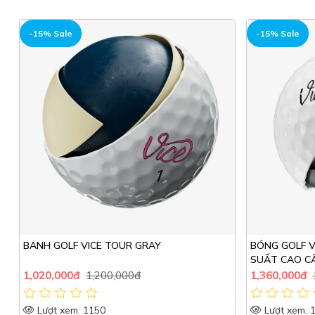
HOT
HOT
-15% Sale
-15% Sale
BANH GOLF VICE TOUR GRAY
BÓNG GOLF V
SUẤT CAO C
NGHIỆP
1,020,000đ
1,200,000đ
1,360,000đ
Lượt xem: 1150
Lượt xem: 