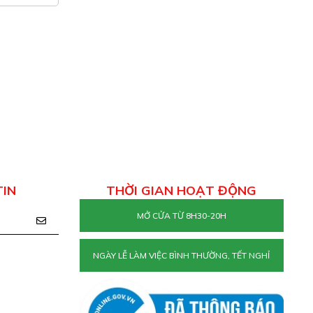
TIN
THỜI GIAN HOẠT ĐỘNG
MỞ CỬA TỪ 8H30-20H
NGÀY LỄ LÀM VIỆC BÌNH THƯỜNG, TẾT NGHỈ