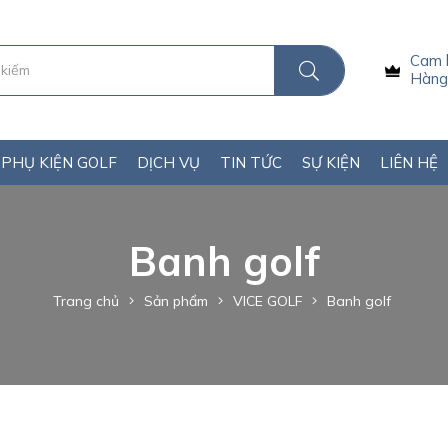
Cam 
Hàng 
PHỤ KIỆN GOLF
DỊCH VỤ
TIN TỨC
SỰ KIỆN
LIÊN HỆ
Banh golf
Trang chủ
Sản phẩm
VICE GOLF
Banh golf