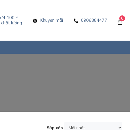
kết 100%
0
Khuyến mãi
0906884477
chất lượng
Sắp xếp