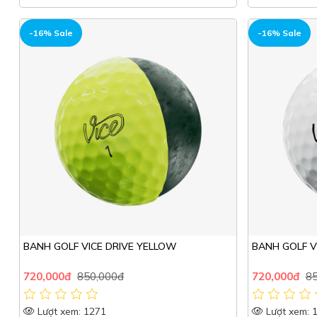
HOT
HOT
-16% Sale
-16% Sale
BANH GOLF VICE DRIVE YELLOW
BANH GOLF V
720,000đ
850,000đ
720,000đ
85
Lượt xem: 1271
Lượt xem: 