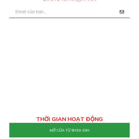
THỜI GIAN HOẠT ĐỘNG
MỞ CỬA TỪ 8H30-20H