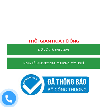
THỜI GIAN HOẠT ĐỘNG
MỞ CỬA TỪ 8H30-20H
NGÀY LỄ LÀM VIỆC BÌNH THƯỜNG, TẾT NGHỈ
0829884477