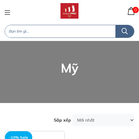
0
Mỹ
Sắp xếp
-10% Sale