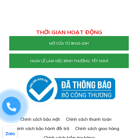
THỜI GIAN HOẠT ĐỘNG
MỞ CỬA TỪ 8H30-20H
NGÀY LỄ LÀM VIỆC BÌNH THƯỜNG, TẾT NGHỈ
0829884477
Chính sách bảo mật
Chính sách thanh toán
Chính sách bảo hành đổi trả
Chính sách giao hàng
Chính sách kiểm tra hàng