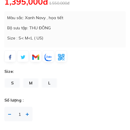
1,395,000đ
1,550,000đ
Màu sắc: Xanh Navy , họa tiết
Bộ sưu tập: THU ĐÔNG
Size : S< M<L ( US)
Size:
S
M
L
Số lượng :