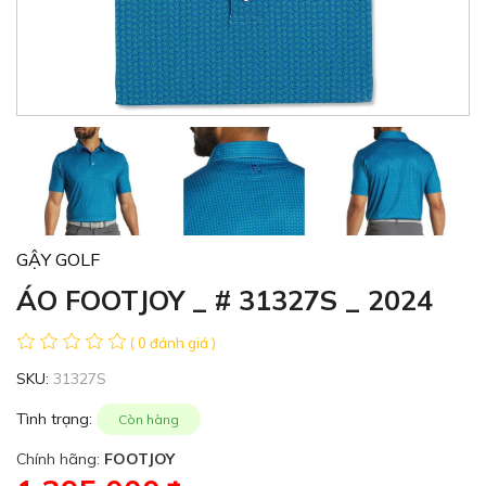
GẬY GOLF
ÁO FOOTJOY _ # 31327S _ 2024
( 0 đánh giá )
SKU:
31327S
Tình trạng:
Còn hàng
Chính hãng:
FOOTJOY