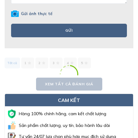
Gửi ảnh thực tế
GỬI
Tất cả
1
2
3
4
5
XEM TẤT CẢ ĐÁNH GIÁ
CAM KẾT
Hàng 100% chính hãng, cam kết chất lượng
Sản phẩm chất lượng, uy tín, bảo hành lâu dài
Tư vấn 24/07 lựa chọn phù hợp mục đích sử dụng