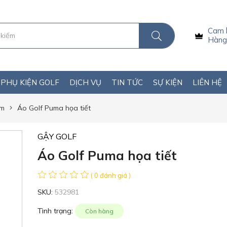
Cam 
Hàng 
PHỤ KIỆN GOLF
DỊCH VỤ
TIN TỨC
SỰ KIỆN
LIÊN HỆ
am
Áo Golf Puma họa tiết
GẬY GOLF
Áo Golf Puma họa tiết
( 0 đánh giá )
SKU:
532981
Tình trạng:
Còn hàng