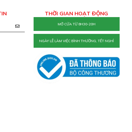
TIN
THỜI GIAN HOẠT ĐỘNG
MỞ CỬA TỪ 8H30-20H
NGÀY LỄ LÀM VIỆC BÌNH THƯỜNG, TẾT NGHỈ