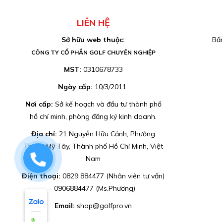
LIÊN HỆ
Sở hữu web thuộc:
Bấm
CÔNG TY CỔ PHẦN GOLF CHUYÊN NGHIỆP
MST:
0310678733
Ngày cấp:
10/3/2011
Nơi cấp:
Sở kế hoạch và đầu tư thành phố
hồ chí minh, phòng đăng ký kinh doanh.
Địa chỉ:
21 Nguyễn Hữu Cảnh, Phường
Thạnh Mỹ Tây, Thành phố Hồ Chí Minh, Việt
0829884477
Nam
Điện thoại:
0829 884477 (Nhân viên tư vấn)
- 0906884477 (Ms.Phương)
Email:
shop@golfpro.vn