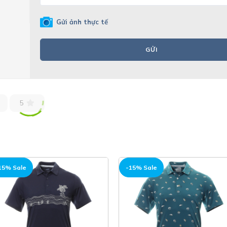
Gửi ảnh thực tế
GỬI
5
15% Sale
-15% Sale