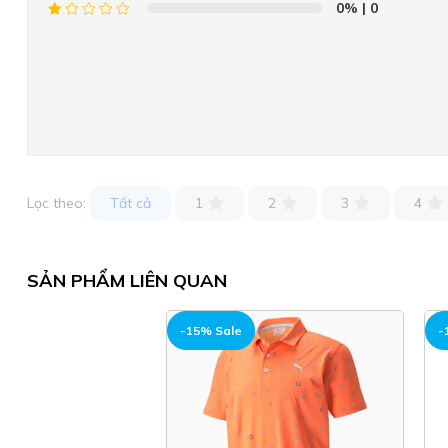
0%
| 0
Lọc theo:
Tất cả
1
2
3
4
SẢN PHẨM LIÊN QUAN
-15% Sale
-