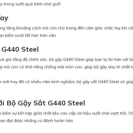
 trong suốt quá trình chơi golf.
Tay
ăng tăng khoảng cách mà còn chú trọng đến cảm giác chắc tay khi cầ
n kiểm soát tốt hơn trên sân.
 G440 Steel
và gia tăng độ chính xác, bộ gậy G440 Steel giúp bạn tự tin hơn với t
p mà còn có khả năng chống mài mòn cao, giúp bộ gậy duy trì chất 
r mới hay đã có nhiều năm kinh nghiệm, bộ gậy sắt G440 Steel sẽ giú
i Bộ Gậy Sắt G440 Steel
kiếm sự kết hợp giữa chất liệu cao cấp và hiệu suất chơi vượt trội. Với
p bạn đạt được những cú đánh hoàn hảo.