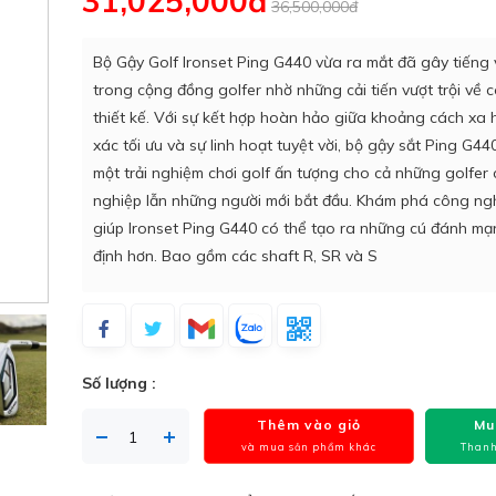
31,025,000đ
36,500,000đ
Bộ Gậy Golf Ironset Ping G440 vừa ra mắt đã gây tiếng
trong cộng đồng golfer nhờ những cải tiến vượt trội về
thiết kế. Với sự kết hợp hoàn hảo giữa khoảng cách xa 
xác tối ưu và sự linh hoạt tuyệt vời, bộ gậy sắt Ping G
một trải nghiệm chơi golf ấn tượng cho cả những golfer
nghiệp lẫn những người mới bắt đầu. Khám phá công ng
giúp Ironset Ping G440 có thể tạo ra những cú đánh m
định hơn. Bao gồm các shaft R, SR và S
Số lượng :
Thêm vào giỏ
Mu
và mua sản phẩm khác
Thanh