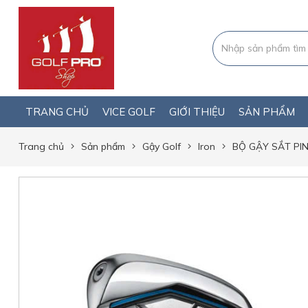
TRANG CHỦ
VICE GOLF
GIỚI THIỆU
SẢN PHẨM
Trang chủ
Sản phẩm
Gậy Golf
Iron
BỘ GẬY SẮT PIN