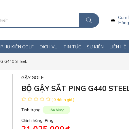
Cam 
Hàng 
PHỤ KIỆN GOLF
DỊCH VỤ
TIN TỨC
SỰ KIỆN
LIÊN HỆ
G G440 STEEL
GẬY GOLF
BỘ GẬY SẮT PING G440 STEE
( 0 đánh giá )
Tình trạng:
Còn hàng
Chính hãng:
Ping