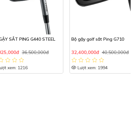
T PING G440 STEEL
Bộ gậy golf sắt Ping G710
B
M
T
0đ
36,500,000đ
32,400,000đ
40,500,000đ
2
: 1216
Lượt xem: 1994