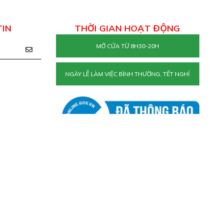
TIN
THỜI GIAN HOẠT ĐỘNG
MỞ CỬA TỪ 8H30-20H
NGÀY LỄ LÀM VIỆC BÌNH THƯỜNG, TẾT NGHỈ