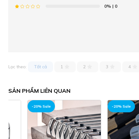
0%
| 0
Lọc theo:
Tất cả
1
2
3
4
SẢN PHẨM LIÊN QUAN
-20% Sale
-20% Sale