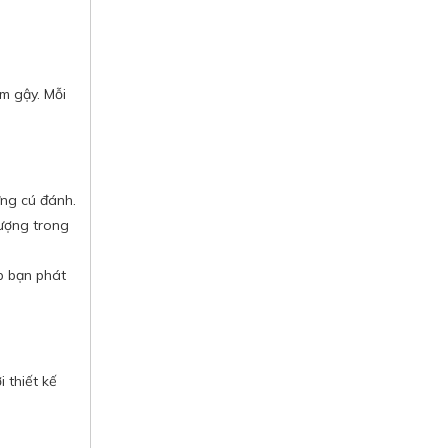
m gậy. Mỗi
ừng cú đánh.
lượng trong
p bạn phát
 thiết kế