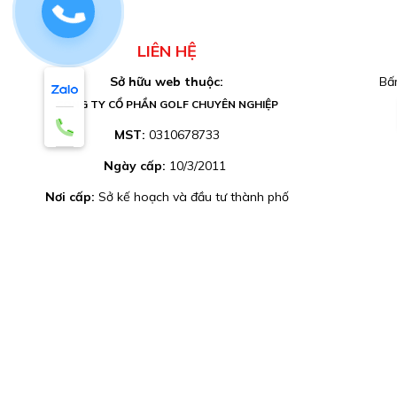
0829884477
LIÊN HỆ
Sở hữu web thuộc:
Bấm
CÔNG TY CỔ PHẦN GOLF CHUYÊN NGHIỆP
MST:
0310678733
Ngày cấp:
10/3/2011
Nơi cấp:
Sở kế hoạch và đầu tư thành phố
hồ chí minh, phòng đăng ký kinh doanh.
Địa chỉ:
21 Nguyễn Hữu Cảnh, Phường
Thạnh Mỹ Tây, Thành phố Hồ Chí Minh, Việt
Nam
Điện thoại:
0829 884477 (Nhân viên tư vấn)
- 0906884477 (Ms.Phương)
Email:
shop@golfpro.vn