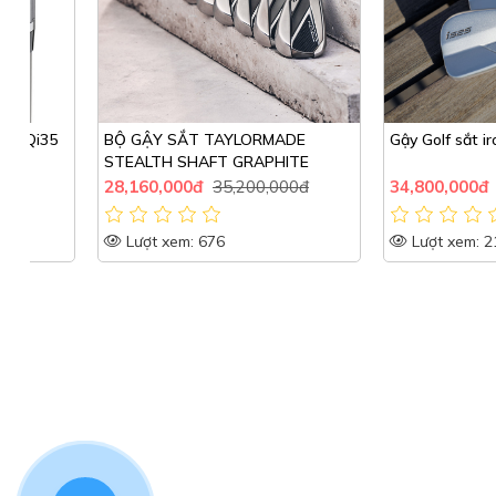
5
BỘ GẬY SẮT TAYLORMADE
Gậy Golf sắt iron 52
STEALTH SHAFT GRAPHITE
28,160,000đ
35,200,000đ
34,800,000đ
43,500
Lượt xem: 676
Lượt xem: 2103