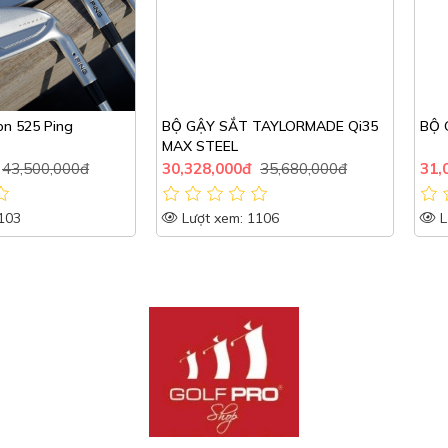
5 Ping
BỘ GẬY SẮT TAYLORMADE Qi35
BỘ GẬY SẮ
MAX STEEL
,000đ
30,328,000đ
35,680,000đ
31,025,00
Lượt xem: 1106
Lượt xem