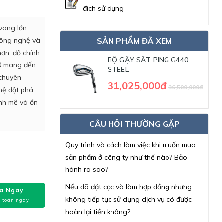
đích sử dụng
 vang lớn
 công nghệ và
SẢN PHẨM ĐÃ XEM
hơn, độ chính
BỘ GẬY SẮT PING G440
440 mang đến
STEEL
 chuyên
31,025,000đ
36,500,000đ
hệ đột phá
ạnh mẽ và ổn
CÂU HỎI THƯỜNG GẶP
Quy trình và cách làm việc khi muốn mua
sản phẩm ở công ty như thế nào? Bảo
hành ra sao?
Nếu đã đặt cọc và làm hợp đồng nhưng
a Ngay
không tiếp tục sử dụng dịch vụ có được
 toán ngay
hoàn lại tiền không?