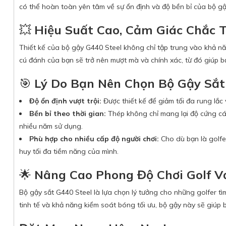
có thể hoàn toàn yên tâm về sự ổn định và độ bền bỉ của bộ gậy
💥
Hiệu Suất Cao, Cảm Giác Chắc 
Thiết kế của bộ gậy G440 Steel không chỉ tập trung vào khả n
cú đánh của bạn sẽ trở nên mượt mà và chính xác, từ đó giúp bạ
🎯
Lý Do Bạn Nên Chọn Bộ Gậy Sắt
Độ ổn định vượt trội:
Được thiết kế để giảm tối đa rung lắc 
Bền bỉ theo thời gian:
Thép không chỉ mang lại độ cứng cá
nhiều năm sử dụng.
Phù hợp cho nhiều cấp độ người chơi:
Cho dù bạn là golfe
huy tối đa tiềm năng của mình.
🌟
Nâng Cao Phong Độ Chơi Golf Vớ
Bộ gậy sắt G440 Steel là lựa chọn lý tưởng cho những golfer tìm 
tinh tế và khả năng kiểm soát bóng tối ưu, bộ gậy này sẽ giú