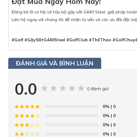
Đặt Mua Ngay Hôm Nay!
Đừng bỏ lỡ cơ hội sở hữu bộ gậy sắt G440 Steel, giải pháp ho
Liên hệ ngay với chúng tôi để nhận tư vấn và các ưu đãi đặc biệ
#Golf #GậySắtG440Steel #GolfClub #ThểThao #GolfChu
ĐÁNH GIÁ VÀ BÌNH LUẬN
0.0
0 đánh giá
0%
| 0
0%
| 0
0%
| 0
0%
| 0