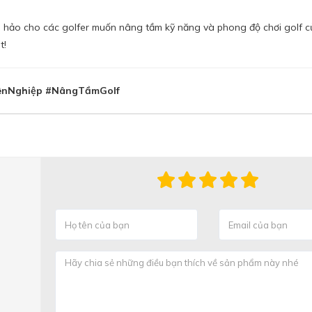
àn hảo cho các golfer muốn nâng tầm kỹ năng và phong độ chơi golf c
t!
yênNghiệp #NângTầmGolf