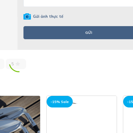
Gửi ảnh thực tế
GỬI
5
HOT
HOT
-15% Sale
-15% Sale