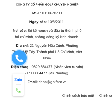
CÔNG TY CỔ PHẦN GOLF CHUYÊN NGHIỆP
MST:
0310678733
Ngày cấp:
10/3/2011
Nơi cấp:
Sở kế hoạch và đầu tư thành phố
hồ chí minh, phòng đăng ký kinh doanh.
Địa chỉ:
21 Nguyễn Hữu Cảnh, Phường
Thạnh Mỹ Tây, Thành phố Hồ Chí Minh, Việt
0829884477
Nam
Điện thoại:
0829 884477 (Nhân viên tư vấn)
- 0906884477 (Ms.Phương)
Email:
shop@golfpro.vn
Chính sách bảo mật
Chính s