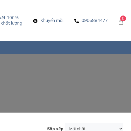
kết 100%
0
Khuyến mãi
0906884477
chất lượng
Sắp xếp