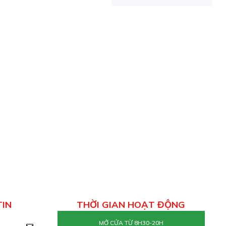
TIN
THỜI GIAN HOẠT ĐỘNG
MỞ CỬA TỪ 8H30-20H