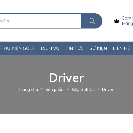
Cam 
Hàng 
PHỤ KIỆN GOLF
DỊCH VỤ
TIN TỨC
SỰ KIỆN
LIÊN HỆ
Driver
Trang chủ
Sản phẩm
Gậy Golf Cũ
Driver