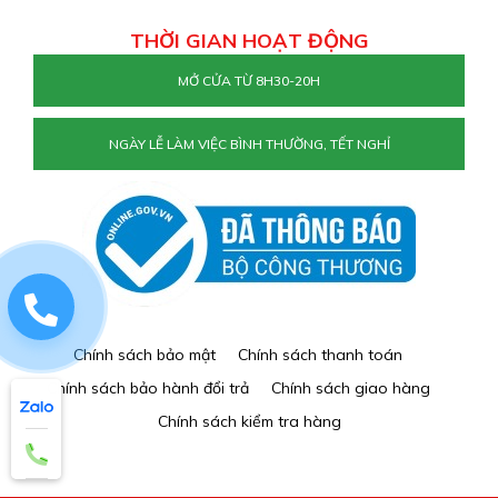
THỜI GIAN HOẠT ĐỘNG
MỞ CỬA TỪ 8H30-20H
NGÀY LỄ LÀM VIỆC BÌNH THƯỜNG, TẾT NGHỈ
0829884477
Chính sách bảo mật
Chính sách thanh toán
Chính sách bảo hành đổi trả
Chính sách giao hàng
Chính sách kiểm tra hàng