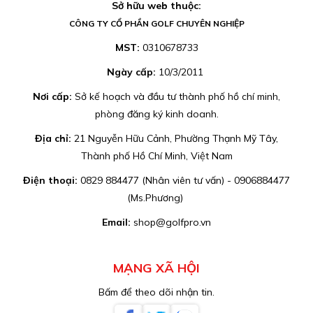
Sở hữu web thuộc:
CÔNG TY CỔ PHẦN GOLF CHUYÊN NGHIỆP
MST:
0310678733
Ngày cấp:
10/3/2011
Nơi cấp:
Sở kế hoạch và đầu tư thành phố hồ chí minh,
phòng đăng ký kinh doanh.
Địa chỉ:
21 Nguyễn Hữu Cảnh, Phường Thạnh Mỹ Tây,
Thành phố Hồ Chí Minh, Việt Nam
Điện thoại:
0829 884477 (Nhân viên tư vấn) - 0906884477
(Ms.Phương)
Email:
shop@golfpro.vn
MẠNG XÃ HỘI
Bấm để theo dõi nhận tin.