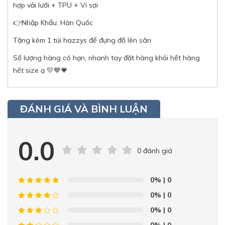
hợp vải lưới + TPU + Vi sợi
👉Nhập Khẩu: Hàn Quốc
Tặng kèm 1 túi hazzys để đựng đồ lên sân
Số lượng hàng có hạn, nhanh tay đặt hàng khỏi hết hàng
hết size ạ 💛💙💗
ĐÁNH GIÁ VÀ BÌNH LUẬN
0.0
0 đánh giá
0%
| 0
0%
| 0
0%
| 0