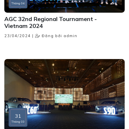
Tháng 04
AGC 32nd Regional Tournament -
Vietnam 2024
23/04/2024 |
Đăng bởi admin
31
Tháng 03