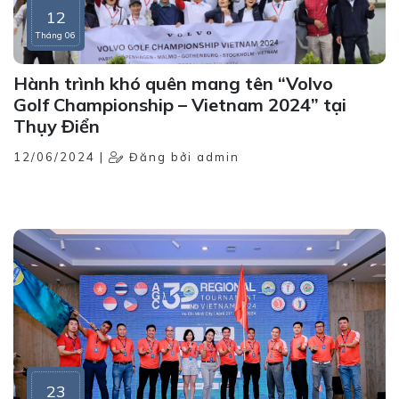
12
Tháng 06
Hành trình khó quên mang tên “Volvo
Golf Championship – Vietnam 2024” tại
Thụy Điển
12/06/2024 |
Đăng bởi admin
23