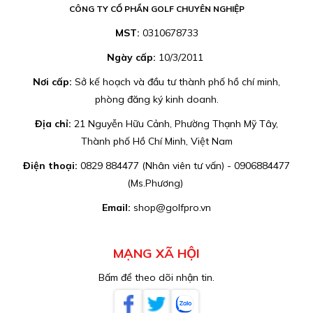
CÔNG TY CỔ PHẦN GOLF CHUYÊN NGHIỆP
MST:
0310678733
Ngày cấp:
10/3/2011
Nơi cấp:
Sở kế hoạch và đầu tư thành phố hồ chí minh,
phòng đăng ký kinh doanh.
Địa chỉ:
21 Nguyễn Hữu Cảnh, Phường Thạnh Mỹ Tây,
Thành phố Hồ Chí Minh, Việt Nam
Điện thoại:
0829 884477 (Nhân viên tư vấn) - 0906884477
(Ms.Phương)
Email:
shop@golfpro.vn
MẠNG XÃ HỘI
Bấm để theo dõi nhận tin.