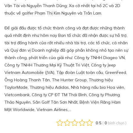
Văn Tài và Nguyễn Thanh Dũng; Xa cờ nhất tại hố 2C và 2D
thuộc về golfer Phạm Thị Kim Nguyên và Trần Lam.
Để giải đấu được tổ chức thành công và đạt được những thành
quả nhất định như hôm nay Ban tổ chức đã nhận được sự hỗ trợ,
tài trợ đồng hành của rất nhiều nhà tài trợ, các tổ chức, cá nhân
và Quý đơn vị Doanh nghiệp đã góp phần không nhỏ tạo nên sự
thành công, phát triển của giải như: Công ty TNHH Diageo VN,
Công ty TNHH Thương Mại Kỹ Thuật Tri Việt, Công ty Jeep
Vietnam Automobile (JVA), Tập đoàn Luật toàn cầu, GreenFeed,
Ông Hoàng Thanh Tân, The Hunter Group, Thương hiệu
TaylorMade, Thương hiệu Adidas, Nhà hàng nấu bia Hoa viên,
Vietcombank, Công ty CP ĐT TM Thái Bình, Công ty Phương
Thảo Nguyên, Sân Golf Tân Sơn Nhất, Bệnh Viện Răng Hàm
Mặt Worldwide, Vietnam Airlines,…
0
/
5
(
0
bình chọn
)