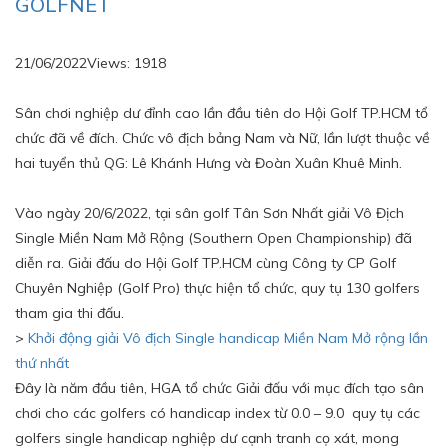
GOLFNET
21/06/2022
Views: 1918
Sân chơi nghiệp dư đỉnh cao lần đầu tiên do Hội Golf TP.HCM tổ
chức đã về đích. Chức vô địch bảng Nam và Nữ, lần lượt thuộc về
hai tuyển thủ QG: Lê Khánh Hưng và Đoàn Xuân Khuê Minh.
Vào ngày 20/6/2022, tại sân golf Tân Sơn Nhất giải Vô Địch
Single Miền Nam Mở Rộng (Southern Open Championship) đã
diễn ra. Giải đấu do Hội Golf TP.HCM cùng Công ty CP Golf
Chuyên Nghiệp (Golf Pro) thực hiện tổ chức, quy tụ 130 golfers
tham gia thi đấu.
>
Khởi động giải Vô địch Single handicap Miền Nam Mở rộng lần
thứ nhất
Đây là năm đầu tiên, HGA tổ chức Giải đấu với mục đích tạo sân
chơi cho các golfers có handicap index từ 0.0 – 9.0 quy tụ các
golfers single handicap nghiệp dư cạnh tranh cọ xát, mong