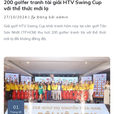
200 golfer tranh tài giải HTV Swing Cup
với thể thức mới lạ
27/10/2024 |
Đăng bởi admin
Giải golf HTV Swing Cup khởi tranh hôm nay tại sân golf Tân
Sơn Nhất (TP.HCM) thu hút 200 golfer tranh tài với thể thức
mới lạ đối kháng đồng đội.
01
Tháng 08