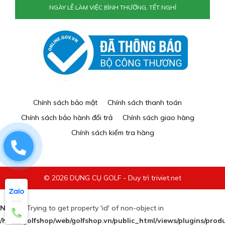
NGÀY LỄ LÀM VIỆC BÌNH THƯỜNG, TẾT NGHỈ
Chính sách bảo mật
Chính sách thanh toán
Chính sách bảo hành đổi trả
Chính sách giao hàng
Chính sách kiểm tra hàng
0829884477
© 2026 DỤNG CỤ GOLF - Duy trì triviet.net
Notice
: Trying to get property 'id' of non-object in
/home/golfshop/web/golfshop.vn/public_html/views/plugins/prod