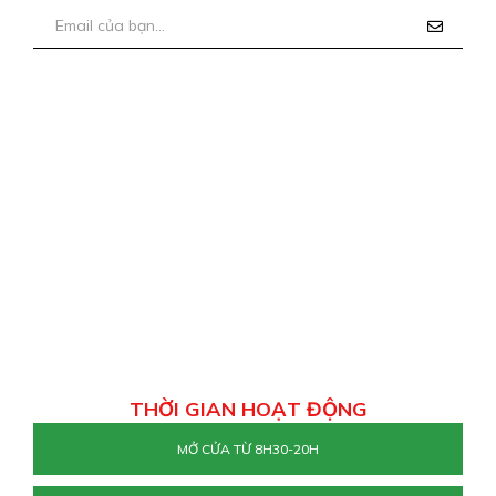
THỜI GIAN HOẠT ĐỘNG
MỞ CỬA TỪ 8H30-20H