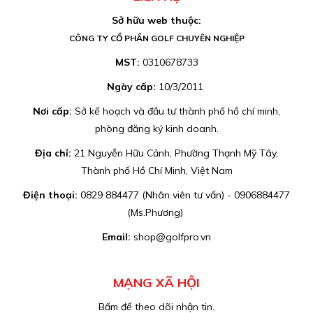
Sở hữu web thuộc:
CÔNG TY CỔ PHẦN GOLF CHUYÊN NGHIỆP
MST:
0310678733
Ngày cấp:
10/3/2011
Nơi cấp:
Sở kế hoạch và đầu tư thành phố hồ chí minh,
phòng đăng ký kinh doanh.
Địa chỉ:
21 Nguyễn Hữu Cảnh, Phường Thạnh Mỹ Tây,
Thành phố Hồ Chí Minh, Việt Nam
Điện thoại:
0829 884477 (Nhân viên tư vấn) - 0906884477
(Ms.Phương)
Email:
shop@golfpro.vn
MẠNG XÃ HỘI
Bấm để theo dõi nhận tin.