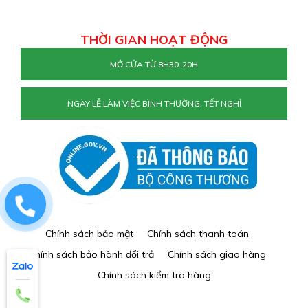
THỜI GIAN HOẠT ĐỘNG
MỞ CỬA TỪ 8H30-20H
NGÀY LỄ LÀM VIỆC BÌNH THƯỜNG, TẾT NGHỈ
0829884477
Chính sách bảo mật
Chính sách thanh toán
Chính sách bảo hành đổi trả
Chính sách giao hàng
Chính sách kiểm tra hàng