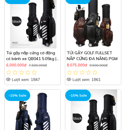
Túi gậy nắp cứng cơ động
TÚI GẬY GOLF FULLSET
có bánh xe QB041 5.05kg |
NẮP CỨNG ĐA NĂNG PGM
PGM
6,000,000đ
8,075,000đ
7,500,000đ
9,500,000đ
Lượt xem: 1847
Lượt xem: 1861
-15% Sale
-15% Sale