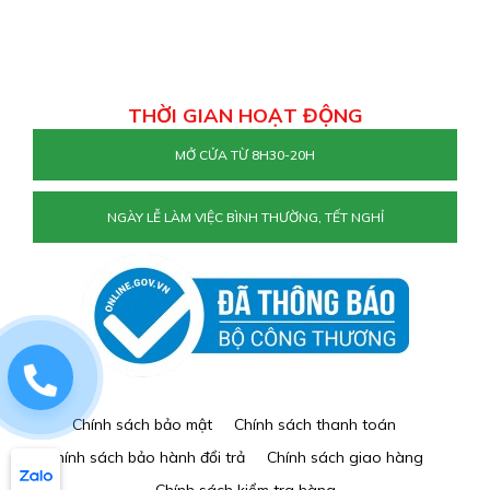
THỜI GIAN HOẠT ĐỘNG
MỞ CỬA TỪ 8H30-20H
NGÀY LỄ LÀM VIỆC BÌNH THƯỜNG, TẾT NGHỈ
0829884477
Chính sách bảo mật
Chính sách thanh toán
Chính sách bảo hành đổi trả
Chính sách giao hàng
Chính sách kiểm tra hàng