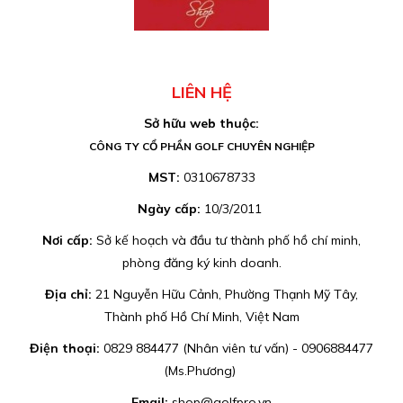
LIÊN HỆ
Sở hữu web thuộc:
CÔNG TY CỔ PHẦN GOLF CHUYÊN NGHIỆP
MST:
0310678733
Ngày cấp:
10/3/2011
Nơi cấp:
Sở kế hoạch và đầu tư thành phố hồ chí minh,
phòng đăng ký kinh doanh.
Địa chỉ:
21 Nguyễn Hữu Cảnh, Phường Thạnh Mỹ Tây,
Thành phố Hồ Chí Minh, Việt Nam
Điện thoại:
0829 884477 (Nhân viên tư vấn) - 0906884477
(Ms.Phương)
Email:
shop@golfpro.vn