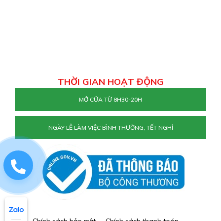
THỜI GIAN HOẠT ĐỘNG
MỞ CỬA TỪ 8H30-20H
NGÀY LỄ LÀM VIỆC BÌNH THƯỜNG, TẾT NGHỈ
0829884477