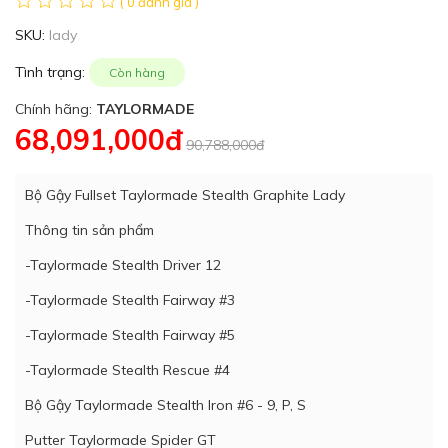
( 0 đánh giá )
SKU:
lady
Tình trạng:
Còn hàng
Chính hãng:
TAYLORMADE
68,091,000đ
90,788,000đ
Bộ Gậy Fullset Taylormade Stealth Graphite Lady
Thông tin sản phẩm
-Taylormade Stealth Driver 12
-Taylormade Stealth Fairway #3
-Taylormade Stealth Fairway #5
-Taylormade Stealth Rescue #4
Bộ Gậy Taylormade Stealth Iron #6 - 9, P, S
Putter Taylormade Spider GT