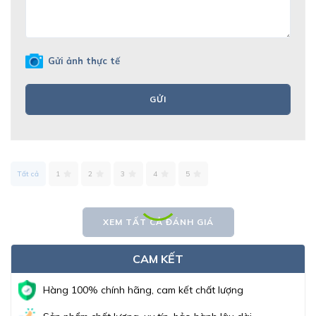
Gửi ảnh thực tế
GỬI
Tất cả
1
2
3
4
5
XEM TẤT CẢ ĐÁNH GIÁ
CAM KẾT
Hàng 100% chính hãng, cam kết chất lượng