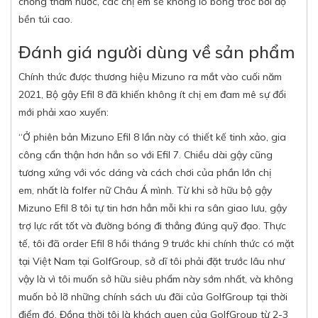
chống thấm nước, các chị em sẽ không lo bong tróc bởi độ
bền túi cao.
Đánh giá người dùng về sản phẩm
Chính thức được thương hiệu Mizuno ra mắt vào cuối năm
2021, Bộ gậy Efil 8 đã khiến không ít chị em đam mê sự đổi
mới phải xao xuyến:
“
Ở
phiên bản Mizuno Efil 8 lần này có thiết kế tinh xảo, gia
công cẩn thận hơn hẳn so với Efil 7. Chiều dài gậy cũng
tương xứng với vóc dáng và cách chơi của phần lớn chị
em,
nhất là folfer nữ Châu Á mình. Từ khi sở hữu bộ gậy
Mizuno Efil 8 tôi tự tin hơn hẳn mỗi khi ra sân giao lưu, gậy
trợ lực rất tốt và đường bóng đi thẳng đúng quỹ đạo. Thực
tế, tôi đã order Efil 8 hồi tháng 9 trước khi chính thức có mặt
tại Việt Nam tại GolfGroup, sở dĩ tôi phải đặt trước lâu như
vậy là vì tôi muốn sở hữu siêu phẩm này sớm nhất, và không
muốn bỏ lỡ những chính sách ưu đãi của GolfGroup tại thời
điểm đó. Đồng thời tôi là khách quen của GolfGroup từ 2-3