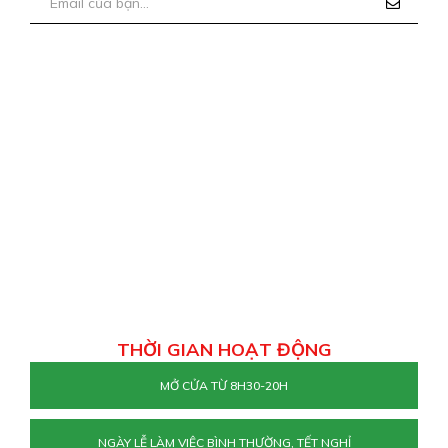
THỜI GIAN HOẠT ĐỘNG
MỞ CỬA TỪ 8H30-20H
NGÀY LỄ LÀM VIỆC BÌNH THƯỜNG, TẾT NGHỈ