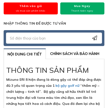
Thêm vào giỏ
Mua Ngay
và mua sản phẩm khác
Thanh toán ngay
NHẬP THÔNG TIN ĐỂ ĐƯỢC TƯ VẤN
CHÍNH SÁCH VÀ BẢO HÀNH
NỘI DUNG CHI TIẾT
THÔNG TIN SẢN PHẨM
Mizuno Efil 8 hiện đang là dòng gậy có thể đáp ứng được
đủ 3 yếu tố quan trọng của 1
bộ gậy golf nữ
“thẩm mỹ –
chất lượng – tinh tế”. Bộ gậy cũng sở hữu thiết kế trẻ
trung hiện đại với tone màu tím chủ đạo, xen lẫn là
những họa tiết hoa cỏ cách điệu. Qua đó đem lại cho bộ