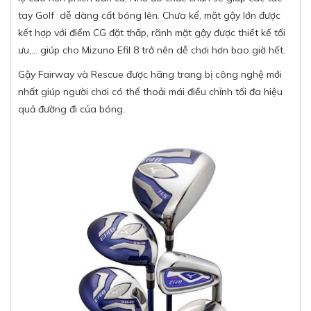
tay Golf dễ dàng cất bóng lên. Chưa kể, mặt gậy lớn được
kết hợp với điểm CG đặt thấp, rãnh mặt gậy được thiết kế tối
ưu,… giúp cho Mizuno Efil 8 trở nên dễ chơi hơn bao giờ hết.
Gậy Fairway và Rescue được hãng trang bị công nghệ mới
nhất giúp người chơi có thể thoải mái điều chỉnh tối đa hiệu
quả đường đi của bóng.