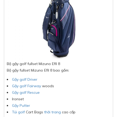
Bộ gậy golf fullset Mizuno Efil 8
Bộ gậy fullset Mizuno Efil 8 bao gồm:
Gậy golf Driver
Gậy golf Fairway
woods
Gậy golf Rescue
Ironset
Gậy Putter
Túi golf
Cart Bags
thời trang
cao cấp