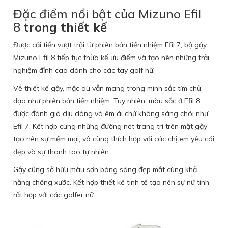
Đặc điểm nổi bật của Mizuno Efil
8
trong thiết kế
Được cải tiến vượt trội từ phiên bản tiền nhiệm Efil 7, bộ gậy
Mizuno Efil 8 tiếp tục thừa kế ưu điểm và tạo nên những trải
nghiệm đỉnh cao dành cho các tay golf nữ.
Về thiết kế gậy, mặc dù vẫn mang trong mình sắc tím chủ
đạo như phiên bản tiền nhiệm. Tuy nhiên, màu sắc ở Efil 8
được đánh giá dịu dàng và êm ái chứ không sáng chói như
Efil 7. Kết hợp cùng những đường nét trang trí trên mặt gậy
tạo nên sự mềm mại, vô cùng thích hợp với các chị em yêu cái
đẹp và sự thanh tao tự nhiên.
Gậy cũng sở hữu màu sơn bóng sáng đẹp mắt cùng khả
năng chống xước. Kết hợp thiết kế tinh tế tạo nên sự nữ tính
rất hợp với các golfer nữ.