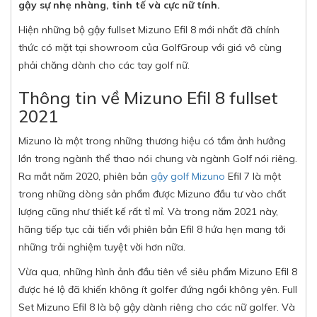
gậy sự nhẹ nhàng, tinh tế và cực nữ tính.
Hiện những bộ gậy fullset Mizuno Efil 8 mới nhất đã chính
thức có mặt tại showroom của GolfGroup với giá vô cùng
phải chăng dành cho các tay golf nữ.
Thông tin về Mizuno Efil 8 fullset
2021
Mizuno là một trong những thương hiệu có tầm ảnh hưởng
lớn trong ngành thể thao nói chung và ngành Golf nói riêng.
Ra mắt năm 2020, phiên bản
gậy golf Mizuno
Efil 7 là một
trong những dòng sản phẩm được Mizuno đầu tư vào chất
lượng cũng như thiết kế rất tỉ mỉ. Và trong năm 2021 này,
hãng tiếp tục cải tiến với phiên bản Efil 8 hứa hẹn mang tới
những trải nghiệm tuyệt vời hơn nữa.
Vừa qua, những hình ảnh đầu tiên về siêu phẩm Mizuno Efil 8
được hé lộ đã khiến không ít golfer đứng ngồi không yên. Full
Set Mizuno Efil 8 là bộ gậy dành riêng cho các nữ golfer. Và