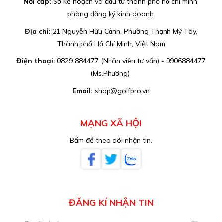
Nơi cấp:
Sở kế hoạch và đầu tư thành phố hồ chí minh,
phòng đăng ký kinh doanh.
Địa chỉ:
21 Nguyễn Hữu Cảnh, Phường Thạnh Mỹ Tây,
Thành phố Hồ Chí Minh, Việt Nam
Điện thoại:
0829 884477 (Nhân viên tư vấn) - 0906884477
(Ms.Phương)
Email:
shop@golfpro.vn
MẠNG XÃ HỘI
Bấm để theo dõi nhận tin.
ĐĂNG KÍ NHẬN TIN