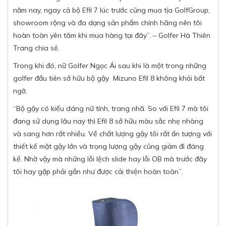
năm nay, ngay cả bộ Efil 7 lúc trước cũng mua tịa GolfGroup,
showroom rộng và đa dạng sản phẩm chính hãng nên tôi
hoàn toàn yên tâm khi mua hàng tại đây”.
–
Golfer Hà Thiên
Trang chia sẻ.
Trong khi đó, nữ Golfer Ngọc Ái sau khi là một trong những
golfer đầu tiên sở hữu bộ gậy Mizuno Efil 8 không khỏi bất
ngờ.
“Bộ gậy có kiểu dáng nữ tính, trang nhã. So với Efil 7 mà tôi
đang sử dụng lâu nay thì Efil 8 sở hữu màu sắc nhẹ nhàng
và sang hơn rất nhiều. Về chất lượng gậy
tôi rất ấn tượng với
thiết kế mặt gậy lớn và trọng lượng gậy cũng giảm đi đáng
kể. Nhờ vậy mà những lỗi lệch slide hay lỗi OB mà trước đây
tôi hay gặp phải gần như được cải thiện hoàn toàn”.