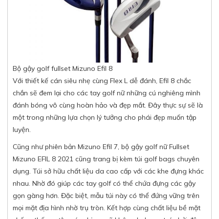
Bộ gậy golf fullset Mizuno Efil 8
Với thiết kế cán siêu nhẹ cùng Flex L dễ đánh, Efil 8 chắc
chắn sẽ đem lại cho các tay golf nữ những cú nghiêng mình
đánh bóng vô cùng hoàn hảo và đẹp mắt. Đây thực sự sẽ là
một trong những lựa chọn lý tưởng cho phái đẹp muốn tập
luyện.
Cũng như phiên bản Mizuno Efil 7, bộ gậy golf nữ Fullset
Mizuno EFIL 8 2021 cũng trang bị kèm túi golf bags chuyên
dụng. Túi sở hữu chất liệu da cao cấp với các khe đựng khác
nhau. Nhờ đó giúp các tay golf có thể chứa đựng các gậy
gọn gàng hơn. Đặc biệt, mẫu túi này có thể đứng vững trên
mọi mặt địa hình nhờ trụ tròn. Kết hợp cùng chất liệu bề mặt