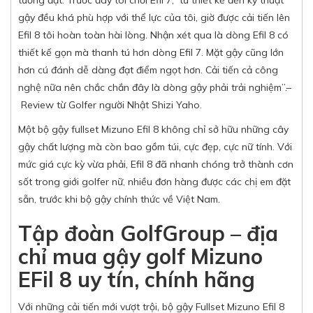
tưởng đặt.
Trước đây tôi chơi Efil 7,
từ thiết kế đến kỹ thuật
gậy đều khá phù hợp với thể lực của tôi
, giờ được cải tiến lên
Efil 8 tôi hoàn toàn hài lòng.
Nhận xét qua là dòng Efil 8 có
thiết kế gọn mà thanh tú hơn dòng Efil 7. Mặt gậy cũng lớn
hơn cú đánh dễ dàng đạt điểm ngọt hơn. Cải tiến cả công
nghệ nữa nên chắc chắn đây là dòng gậy phải trải nghiệm”.–
Review từ Golfer người Nhật Shizi Yaho.
Một bộ gậy fullset Mizuno Efil 8 không chỉ sở hữu những cây
gậy chất lượng mà còn bao gồm túi, cực đẹp, cực nữ tính. Với
mức giá cực kỳ vừa phải, Efil 8 đã nhanh chóng trở thành cơn
sốt trong giới golfer nữ, nhiều đơn hàng được các chị em đặt
sẵn, trước khi bộ gậy chính thức về Việt Nam.
Tập đoàn GolfGroup – địa
chỉ mua gậy golf Mizuno
EFil 8 uy tín, chính hãng
Với những cải tiến mới vượt trội, bộ gậy Fullset Mizuno Efil 8