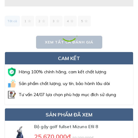
Tất cả
1
2
3
4
5
XEM TẤT CẢ ĐÁNH GIÁ
CAM KẾT
Hàng 100% chính hãng, cam kết chất lượng
Sản phẩm chất lượng, uy tín, bảo hành lâu dài
Tư vấn 24/07 lựa chọn phù hợp mục đích sử dụng
SẢN PHẨM ĐÃ XEM
Bộ gậy golf fullset Mizuno Efil 8
25,670,000đ
30,200,000đ