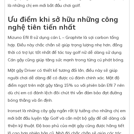
là những chị em mới bắt đầu chơi golf.
Ưu điểm khi sở hữu những công
nghệ tiên tiến nhất
Mizuno Efil 8 sử dụng cán L – Graphite là sợi carbon tổng
hợp. Điều này chắc chắn sẽ giúp trọng lượng nhẹ hơn, đồng
thời có trợ lực tốt nhất để tác tay golf nữ dễ dàng sử dụng.
Cán gậy cũng giúp tăng sức mạnh trong từng cú phát bóng.
Mặt gậy Driver có thiết kế tương đối lớn, điều này sẽ giúp
người chơi dễ dàng để có được cú đánh chính xác. Mật độ
điểm ngọt trên mặt gậy tăng 15% so với phiên bản Efil 7 nên
dù chị em có đánh lệch đôi chút thì vẫn đảm bảo đạt đường
bóng thẳng và ổn định.
Ironset là những cây gậy ngắn rất lý tưởng cho những chị em
mới bắt đầu luyện tập Golf và cần một bộ gậy để dễ dàng cải
thiện kỹ thuật. Độ bao phủ của mặt gậy cũng được hãng tiết
lộ cao hơn phiên bản cũ. Nhờ đó chắc chắn sẽ giúp các tác