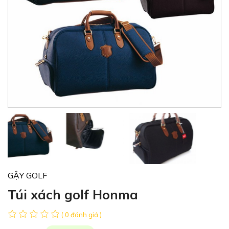
GẬY GOLF
Túi xách golf Honma
( 0 đánh giá )