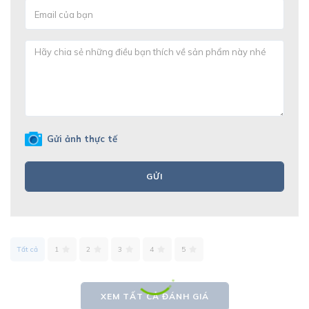
Gửi ảnh thực tế
GỬI
Tất cả
1
2
3
4
5
XEM TẤT CẢ ĐÁNH GIÁ