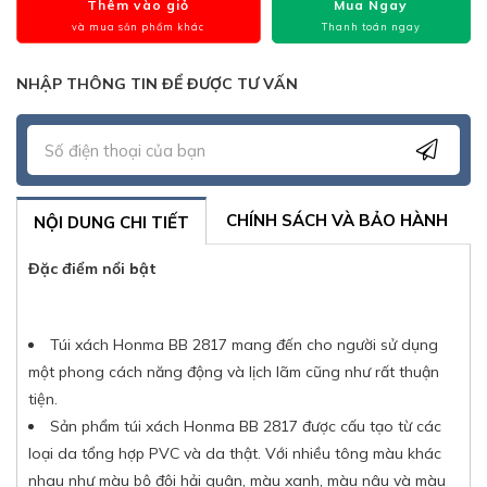
Thêm vào giỏ
Mua Ngay
và mua sản phẩm khác
Thanh toán ngay
NHẬP THÔNG TIN ĐỂ ĐƯỢC TƯ VẤN
CHÍNH SÁCH VÀ BẢO HÀNH
NỘI DUNG CHI TIẾT
Đặc điểm nổi bật
Túi xách Honma BB 2817 mang đến cho người sử dụng
một phong cách năng động và lịch lãm cũng như rất thuận
tiện.
Sản phẩm túi xách Honma BB 2817 được cấu tạo từ các
loại da tổng hợp PVC và da thật. Với nhiều tông màu khác
nhau như màu bộ đội hải quân, màu xanh, màu nâu và màu