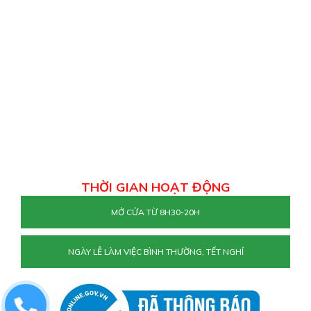
THỜI GIAN HOẠT ĐỘNG
MỞ CỬA TỪ 8H30-20H
NGÀY LỄ LÀM VIỆC BÌNH THƯỜNG, TẾT NGHỈ
0829884477