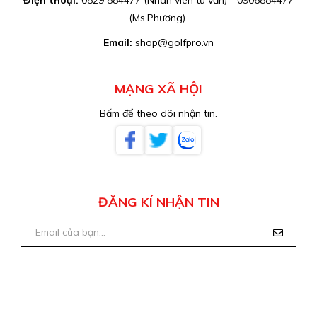
Điện thoại:
0829 884477 (Nhân viên tư vấn) - 0906884477
(Ms.Phương)
Email:
shop@golfpro.vn
MẠNG XÃ HỘI
Bấm để theo dõi nhận tin.
ĐĂNG KÍ NHẬN TIN