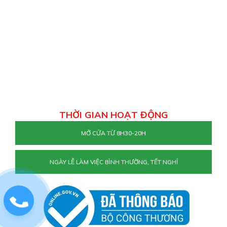
THỜI GIAN HOẠT ĐỘNG
MỞ CỬA TỪ 8H30-20H
NGÀY LỄ LÀM VIỆC BÌNH THƯỜNG, TẾT NGHỈ
0829884477