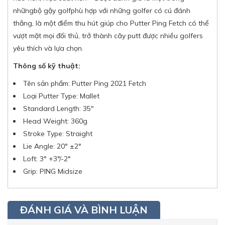
nhữngbộ gậy golfphù hợp với những golfer có cú đánh
thẳng, là một điểm thu hút giúp cho Putter Ping Fetch có thể
vượt mặt mọi đối thủ, trở thành cây putt được nhiều golfers
yêu thích và lựa chọn.
Thông số kỹ thuật:
Tên sản phẩm: Putter Ping 2021 Fetch
Loại Putter Type: Mallet
Standard Length: 35″
Head Weight: 360g
Stroke Type: Straight
Lie Angle: 20° ±2°
Loft: 3° +3°/-2°
Grip: PING Midsize
ĐÁNH GIÁ VÀ BÌNH LUẬN