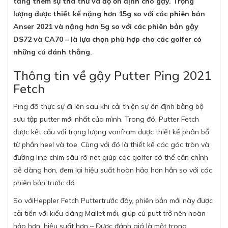
tăng thêm sự tha thứ và độ ổn định cho gậy. Trọng
lượng được thiết kế nặng hơn 15g so với các phiên bản
Anser 2021 và nặng hơn 5g so với các phiên bản gậy
DS72 và CA70 – là lựa chọn phù hợp cho các golfer có
những cú đánh thẳng.
Thông tin về gậy Putter Ping 2021
Fetch
Ping đã thực sự đi lên sau khi cải thiện sự ổn định bằng bộ
sưu tập putter mới nhất của mình. Trong đó, Putter Fetch
được kết cấu với trọng lượng vonfram được thiết kế phân bổ
từ phần heel và toe. Cùng với đó là thiết kế các góc tròn và
đường line chìm sâu rõ nét giúp các golfer có thể căn chỉnh
dễ dàng hơn, đem lại hiệu suất hoàn hảo hơn hẳn so với các
phiên bản trước đó.
So vớiHeppler Fetch Puttertrước đây, phiên bản mới này được
cải tiến với kiểu dáng Mallet mới, giúp cú putt trở nên hoàn
hảo hơn, hiệu suất hơn – Được đánh giá là một trong