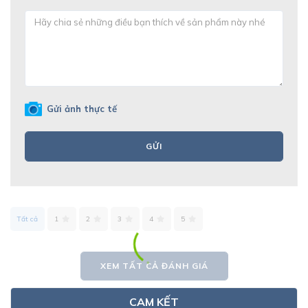
Gửi ảnh thực tế
GỬI
Tất cả
1
2
3
4
5
XEM TẤT CẢ ĐÁNH GIÁ
CAM KẾT