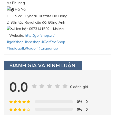
Ms.Phương.
Hà Nội
1. CT5 cc Huyndai Hillstate Hà Đông
2. Sân tập Royal cầu đôi Đông Anh
Liên hệ : 0973141592 - Ms.Mai.
- Website:
http://golfshop.vn/
#golfshop
#proshop
#GolfProShop
#tuidogolf
.
#tuigolf
.
#tuiquanao
ĐÁNH GIÁ VÀ BÌNH LUẬN
0.0
0 đánh giá
0%
| 0
0%
| 0