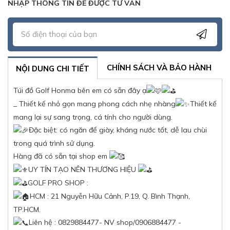
NHẬP THÔNG TIN ĐỂ ĐƯỢC TƯ VẤN
CHÍNH SÁCH VÀ BẢO HÀNH
NỘI DUNG CHI TIẾT
Túi đồ Golf Honma bên em có sẵn đây ạ
_ Thiết kế nhỏ gọn mang phong cách nhẹ nhàng
Thiết kế
mang lại sự sang trọng, cá tính cho người dùng.
Đặc biệt: có ngăn để giày, kháng nước tốt, dễ lau chùi
trong quá trình sử dụng.
Hàng đã có sẵn tại shop em
UY TÍN TẠO NÊN THƯƠNG HIỆU
GOLF PRO SHOP :
HCM : 21 Nguyễn Hữu Cảnh, P.19, Q. Bình Thạnh,
TP.HCM.
Liên hệ : 0829884477- NV shop/0906884477 -