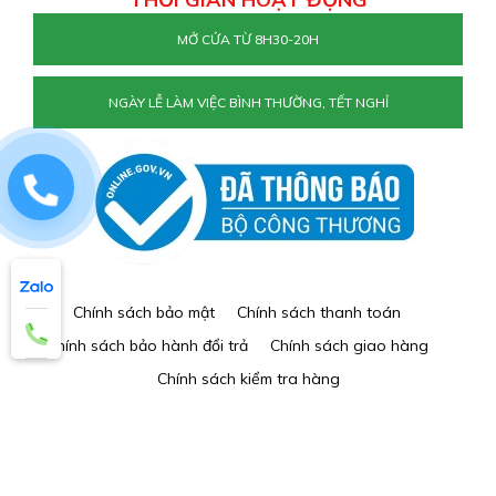
MỞ CỬA TỪ 8H30-20H
NGÀY LỄ LÀM VIỆC BÌNH THƯỜNG, TẾT NGHỈ
0829884477
Chính sách bảo mật
Chính sách thanh toán
Chính sách bảo hành đổi trả
Chính sách giao hàng
Chính sách kiểm tra hàng
THÊM VÀO GIỎ
MUA NGAY
© 2026 DỤNG CỤ GOLF - Duy trì triviet.net