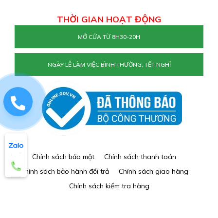
THỜI GIAN HOẠT ĐỘNG
MỞ CỬA TỪ 8H30-20H
NGÀY LỄ LÀM VIỆC BÌNH THƯỜNG, TẾT NGHỈ
0829884477
Chính sách bảo mật
Chính sách thanh toán
Chính sách bảo hành đổi trả
Chính sách giao hàng
Chính sách kiểm tra hàng