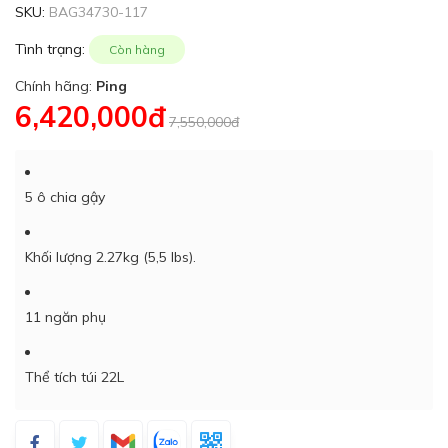
SKU:
BAG34730-117
Tình trạng:
Còn hàng
Chính hãng:
Ping
6,420,000đ
7,550,000đ
5 ô chia gậy
Khối lượng 2.27kg (5,5 lbs).
11 ngăn phụ
Thể tích túi 22L