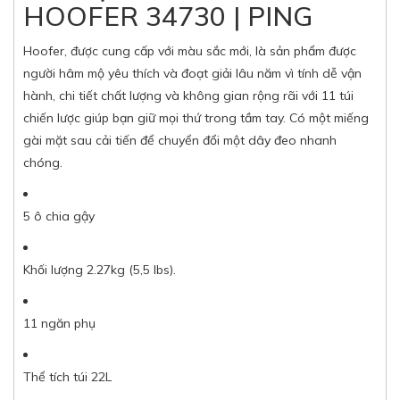
HOOFER 34730 | PING
Hoofer, được cung cấp với màu sắc mới, là sản phẩm được
người hâm mộ yêu thích và đoạt giải lâu năm vì tính dễ vận
hành, chi tiết chất lượng và không gian rộng rãi với 11 túi
chiến lược giúp bạn giữ mọi thứ trong tầm tay. Có một miếng
gài mặt sau cải tiến để chuyển đổi một dây đeo nhanh
chóng.
5 ô chia gậy
Khối lượng 2.27kg (5,5 lbs).
11 ngăn phụ
Thể tích túi 22L