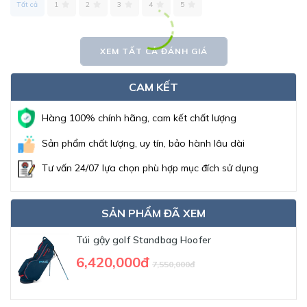
Tất cả
1
2
3
4
5
XEM TẤT CẢ ĐÁNH GIÁ
CAM KẾT
Hàng 100% chính hãng, cam kết chất lượng
Sản phẩm chất lượng, uy tín, bảo hành lâu dài
Tư vấn 24/07 lựa chọn phù hợp mục đích sử dụng
SẢN PHẨM ĐÃ XEM
Túi gậy golf Standbag Hoofer
6,420,000đ
7,550,000đ