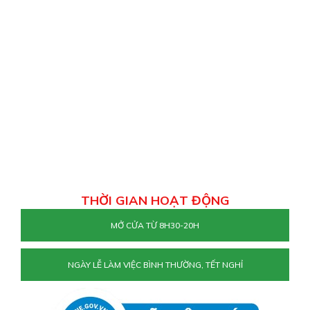
THỜI GIAN HOẠT ĐỘNG
MỞ CỬA TỪ 8H30-20H
NGÀY LỄ LÀM VIỆC BÌNH THƯỜNG, TẾT NGHỈ