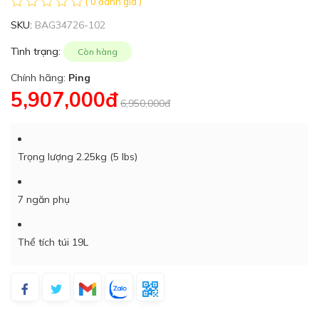
( 0 đánh giá )
SKU:
BAG34726-102
Tình trạng:
Còn hàng
Chính hãng:
Ping
5,907,000đ
6,950,000đ
Trọng lượng 2.25kg (5 lbs)
7 ngăn phụ
Thể tích túi 19L