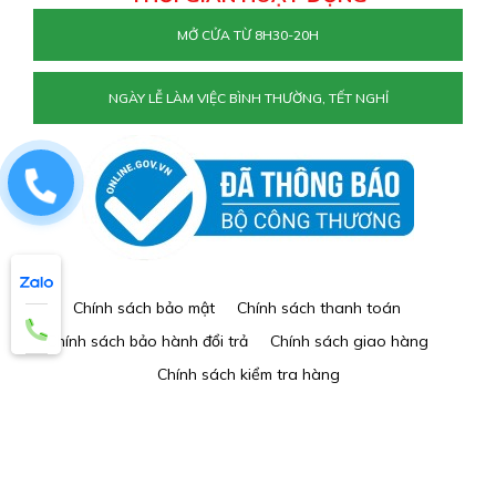
MỞ CỬA TỪ 8H30-20H
NGÀY LỄ LÀM VIỆC BÌNH THƯỜNG, TẾT NGHỈ
0829884477
Chính sách bảo mật
Chính sách thanh toán
Chính sách bảo hành đổi trả
Chính sách giao hàng
Chính sách kiểm tra hàng
THÊM VÀO GIỎ
MUA NGAY
© 2026 DỤNG CỤ GOLF - Duy trì triviet.net