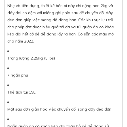
Nhẹ và tiện dụng, thiết kế bền bỉ này chỉ nặng hơn 2kg và
dây đai có đệm với miếng gài phía sau để chuyển đổi dây
đeo đơn giúp việc mang dễ dàng hơn. Các khu vực lưu trữ
cho phép đạt được hiệu quả tối đa và túi quần áo có khóa
kéo dài hết cỡ để dễ dàng lấy ra hơn. Có sẵn các màu mới
cho năm 2022.
Trọng lượng 2.25kg (5 lbs)
7 ngăn phụ
Thể tích túi 19L
Mặt sau đơn giản hóa việc chuyển đổi sang dây đeo đơn
Ngăn quần áo có khóa kéo dài toàn bộ để dễ dàng sử