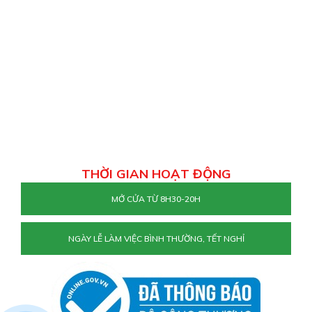
THỜI GIAN HOẠT ĐỘNG
MỞ CỬA TỪ 8H30-20H
NGÀY LỄ LÀM VIỆC BÌNH THƯỜNG, TẾT NGHỈ