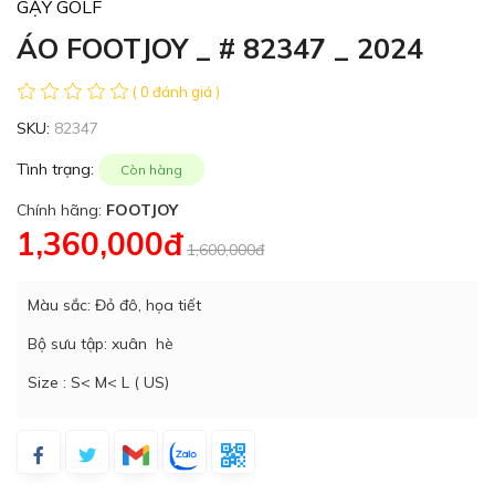
GẬY GOLF
ÁO FOOTJOY _ # 82347 _ 2024
( 0 đánh giá )
SKU:
82347
Tình trạng:
Còn hàng
Chính hãng:
FOOTJOY
1,360,000đ
1,600,000đ
Màu sắc: Đỏ đô, họa tiết
Bộ sưu tập: xuân hè
Size : S< M< L ( US)