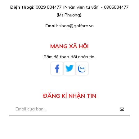
Điện thoại:
0829 884477 (Nhân viên tư vấn) - 0906884477
(Ms.Phương)
Email:
shop@golfpro.vn
MẠNG XÃ HỘI
Bấm để theo dõi nhận tin.
ĐĂNG KÍ NHẬN TIN