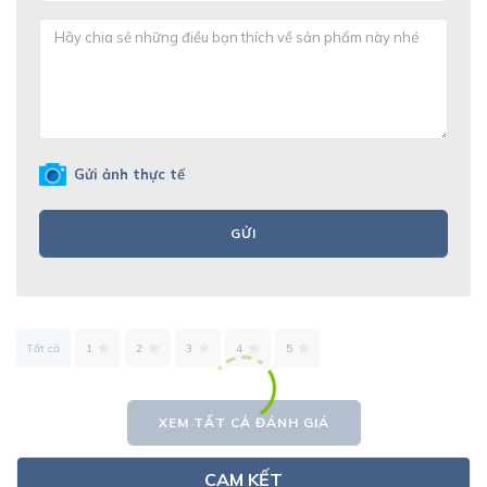
Gửi ảnh thực tế
GỬI
Tất cả
1
2
3
4
5
XEM TẤT CẢ ĐÁNH GIÁ
CAM KẾT