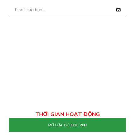
THỜI GIAN HOẠT ĐỘNG
MỞ CỬA TỪ 8H30-20H