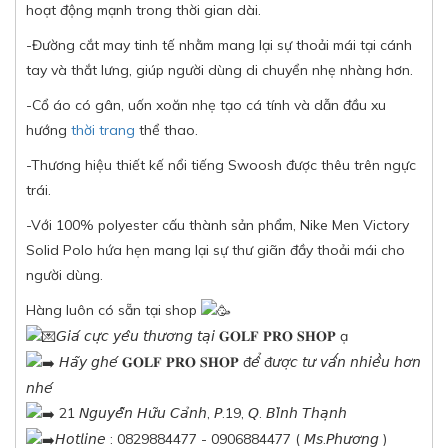
hoạt động mạnh trong thời gian dài.
-Đường cắt may tinh tế nhằm mang lại sự thoải mái tại cánh
tay và thắt lưng, giúp người dùng di chuyển nhẹ nhàng hơn.
-Cổ áo có gân, uốn xoăn nhẹ tạo cá tính và dẫn đầu xu
hướng
thời trang
thể thao.
-Thương hiệu thiết kế nổi tiếng Swoosh được thêu trên ngực
trái.
-Với 100% polyester cấu thành sản phẩm, Nike Men Victory
Solid Polo hứa hẹn mang lại sự thư giãn đầy thoải mái cho
người dùng.
Hàng luôn có sẵn tại shop
𝘎𝘪𝘢́ 𝘤𝘶̛̣𝘤 𝘺𝘦̂𝘶 𝘵𝘩𝘶̛𝘰̛𝘯𝘨 𝘵𝘢̣𝘪 𝐆𝐎𝐋𝐅 𝐏𝐑𝐎 𝐒𝐇𝐎𝐏 ạ
𝘏𝘢̃𝘺 𝘨𝘩𝘦́ 𝐆𝐎𝐋𝐅 𝐏𝐑𝐎 𝐒𝐇𝐎𝐏 đ𝘦̂̉ đ𝘶̛𝘰̛̣𝘤 𝘵𝘶̛ 𝘷𝘢̂́𝘯 𝘯𝘩𝘪𝘦̂̀𝘶 𝘩𝘰̛𝘯
𝘯𝘩𝘦́
21 𝘕𝘨𝘶𝘺𝘦̂̃𝘯 𝘏𝘶̛̃𝘶 𝘊𝘢̉𝘯𝘩, 𝘗.19, 𝘘. 𝘉𝘪̀𝘯𝘩 𝘛𝘩𝘢̣𝘯𝘩
𝘏𝘰𝘵𝘭𝘪𝘯𝘦 : 0829884477 - 0906884477 ( 𝘔𝘴.𝘗𝘩𝘶̛𝘰̛𝘯𝘨 )