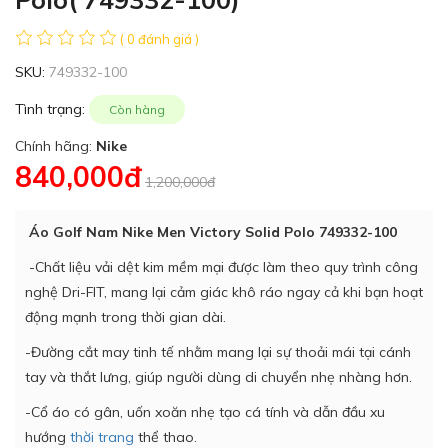
( 0 đánh giá )
SKU:
749332-100
Tình trạng:
Còn hàng
Chính hãng:
Nike
840,000đ
1,200,000đ
Áo Golf Nam Nike Men Victory Solid Polo 749332-100
-Chất liệu vải dệt kim mềm mại được làm theo quy trình công
nghệ Dri-FIT, mang lại cảm giác khô ráo ngay cả khi bạn hoạt
động mạnh trong thời gian dài.
-Đường cắt may tinh tế nhằm mang lại sự thoải mái tại cánh
tay và thắt lưng, giúp người dùng di chuyển nhẹ nhàng hơn.
-Cổ áo có gân, uốn xoăn nhẹ tạo cá tính và dẫn đầu xu
hướng
thời trang
thể thao.