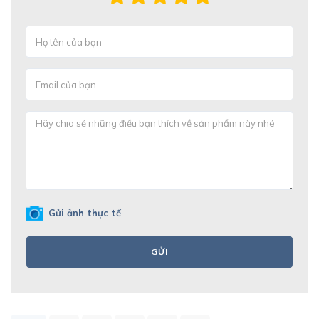
Gửi ảnh thực tế
GỬI