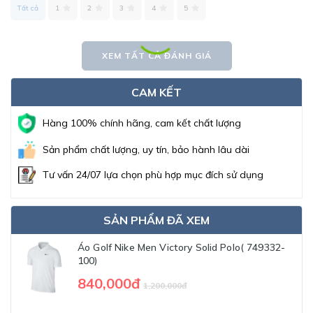
Tất cả
1
2
3
4
5
XEM TẤT CẢ ĐÁNH GIÁ
CAM KẾT
Hàng 100% chính hãng, cam kết chất lượng
Sản phẩm chất lượng, uy tín, bảo hành lâu dài
Tư vấn 24/07 lựa chọn phù hợp mục đích sử dụng
SẢN PHẨM ĐÃ XEM
Áo Golf Nike Men Victory Solid Polo( 749332-
100)
840,000đ
1,200,000đ