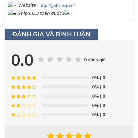
𝘞𝘦𝘣𝘴𝘪𝘵𝘦 :
http://golfshop.vn/
𝘚𝘩𝘪𝘱 𝘊𝘖𝘋 𝘵𝘰𝘢̀𝘯 𝘲𝘶𝘰̂́𝘤
ĐÁNH GIÁ VÀ BÌNH LUẬN
0.0
0 đánh giá
0%
| 0
0%
| 0
0%
| 0
0%
| 0
0%
| 0