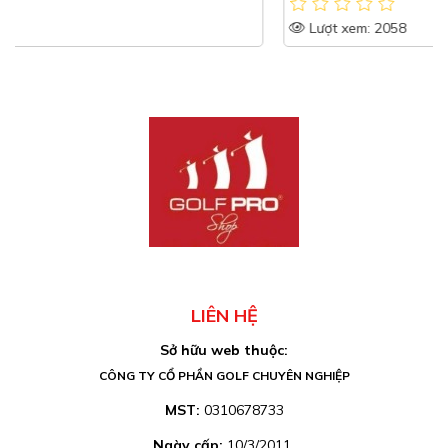
Lượt xem: 2058
LIÊN HỆ
Sở hữu web thuộc:
CÔNG TY CỔ PHẦN GOLF CHUYÊN NGHIỆP
MST:
0310678733
Ngày cấp:
10/3/2011