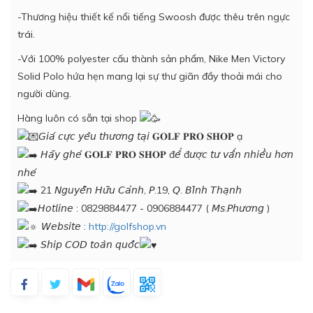
-Thương hiệu thiết kế nổi tiếng Swoosh được thêu trên ngực
trái.
-Với 100% polyester cấu thành sản phẩm, Nike Men Victory
Solid Polo hứa hẹn mang lại sự thư giãn đầy thoải mái cho
người dùng.
Hàng luôn có sẵn tại shop
𝘎𝘪𝘢́ 𝘤𝘶̛̣𝘤 𝘺𝘦̂𝘶 𝘵𝘩𝘶̛𝘰̛𝘯𝘨 𝘵𝘢̣𝘪 𝐆𝐎𝐋𝐅 𝐏𝐑𝐎 𝐒𝐇𝐎𝐏 ạ
𝘏𝘢̃𝘺 𝘨𝘩𝘦́ 𝐆𝐎𝐋𝐅 𝐏𝐑𝐎 𝐒𝐇𝐎𝐏 đ𝘦̂̉ đ𝘶̛𝘰̛̣𝘤 𝘵𝘶̛ 𝘷𝘢̂́𝘯 𝘯𝘩𝘪𝘦̂̀𝘶 𝘩𝘰̛𝘯
𝘯𝘩𝘦́
21 𝘕𝘨𝘶𝘺𝘦̂̃𝘯 𝘏𝘶̛̃𝘶 𝘊𝘢̉𝘯𝘩, 𝘗.19, 𝘘. 𝘉𝘪̀𝘯𝘩 𝘛𝘩𝘢̣𝘯𝘩
𝘏𝘰𝘵𝘭𝘪𝘯𝘦 : 0829884477 - 0906884477 ( 𝘔𝘴.𝘗𝘩𝘶̛𝘰̛𝘯𝘨 )
𝘞𝘦𝘣𝘴𝘪𝘵𝘦 :
http://golfshop.vn
𝘚𝘩𝘪𝘱 𝘊𝘖𝘋 𝘵𝘰𝘢̀𝘯 𝘲𝘶𝘰̂́𝘤