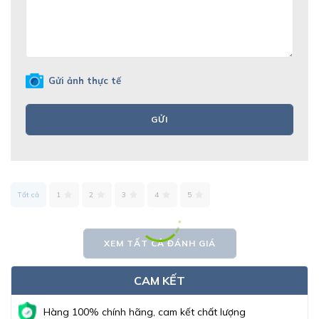
Gửi ảnh thực tế
GỬI
Tất cả
1
2
3
4
5
XEM TẤT CẢ ĐÁNH GIÁ
CAM KẾT
Hàng 100% chính hãng, cam kết chất lượng