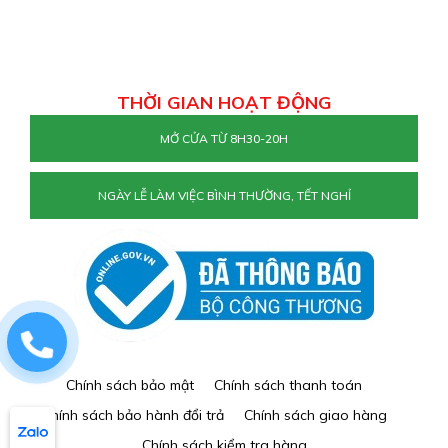
THỜI GIAN HOẠT ĐỘNG
MỞ CỬA TỪ 8H30-20H
NGÀY LỄ LÀM VIỆC BÌNH THƯỜNG, TẾT NGHỈ
0829884477
Chính sách bảo mật
Chính sách thanh toán
Chính sách bảo hành đổi trả
Chính sách giao hàng
Chính sách kiểm tra hàng