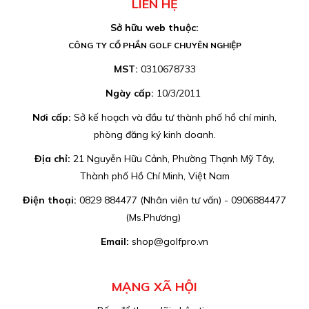
LIÊN HỆ
Sở hữu web thuộc:
CÔNG TY CỔ PHẦN GOLF CHUYÊN NGHIỆP
MST:
0310678733
Ngày cấp:
10/3/2011
Nơi cấp:
Sở kế hoạch và đầu tư thành phố hồ chí minh,
phòng đăng ký kinh doanh.
Địa chỉ:
21 Nguyễn Hữu Cảnh, Phường Thạnh Mỹ Tây,
Thành phố Hồ Chí Minh, Việt Nam
Điện thoại:
0829 884477 (Nhân viên tư vấn) - 0906884477
(Ms.Phương)
Email:
shop@golfpro.vn
MẠNG XÃ HỘI