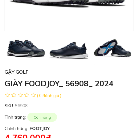
GẬY GOLF
GIÀY FOODJOY_ 56908_ 2024
( 0 đánh giá )
SKU:
56908
Tình trạng:
Còn hàng
Chính hãng:
FOOTJOY
4,760,000đ