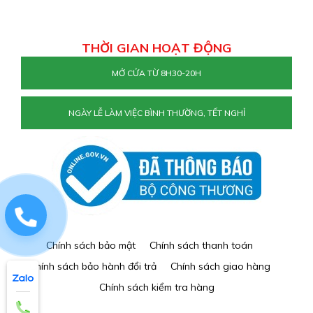
THỜI GIAN HOẠT ĐỘNG
MỞ CỬA TỪ 8H30-20H
NGÀY LỄ LÀM VIỆC BÌNH THƯỜNG, TẾT NGHỈ
0829884477
Chính sách bảo mật
Chính sách thanh toán
Chính sách bảo hành đổi trả
Chính sách giao hàng
Chính sách kiểm tra hàng