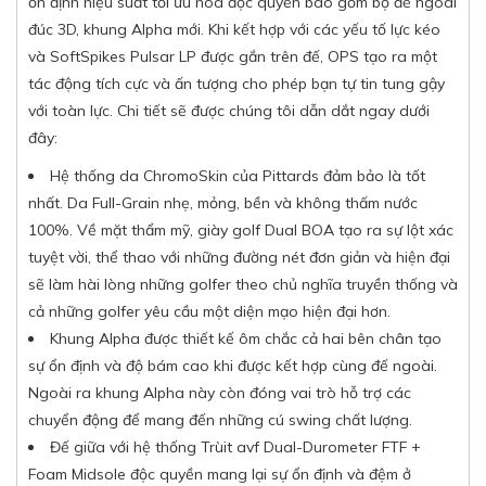
ổn định hiệu suất tối ưu hoá độc quyền bao gồm bộ đế ngoài
đúc 3D, khung Alpha mới. Khi kết hợp với các yếu tố lực kéo
và SoftSpikes Pulsar LP được gắn trên đế, OPS tạo ra một
tác động tích cực và ấn tượng cho phép bạn tự tin tung gậy
với toàn lực. Chi tiết sẽ được chúng tôi dẫn dắt ngay dưới
đây:
Hệ thống da ChromoSkin của Pittards đảm bảo là tốt
nhất. Da Full-Grain nhẹ, mỏng, bền và không thấm nước
100%. Về mặt thẩm mỹ, giày golf Dual BOA tạo ra sự lột xác
tuyệt vời, thể thao với những đường nét đơn giản và hiện đại
sẽ làm hài lòng những golfer theo chủ nghĩa truyền thống và
cả những golfer yêu cầu một diện mạo hiện đại hơn.
Khung Alpha được thiết kế ôm chắc cả hai bên chân tạo
sự ổn định và độ bám cao khi được kết hợp cùng đế ngoài.
Ngoài ra khung Alpha này còn đóng vai trò hỗ trợ các
chuyển động để mang đến những cú swing chất lượng.
Đế giữa với hệ thống Trùit avf Dual-Durometer FTF +
Foam Midsole độc quyền mang lại sự ổn định và đệm ở