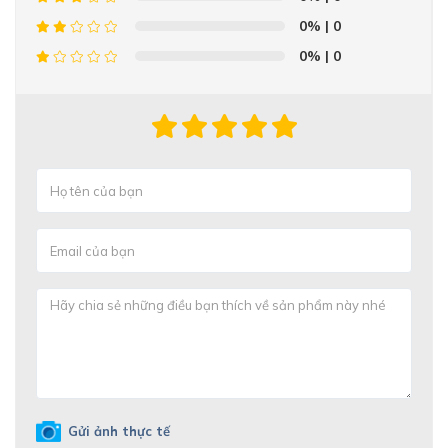
0%
| 0
0%
| 0
Gửi ảnh thực tế