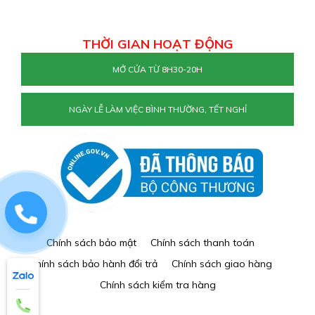
THỜI GIAN HOẠT ĐỘNG
MỞ CỬA TỪ 8H30-20H
NGÀY LỄ LÀM VIỆC BÌNH THƯỜNG, TẾT NGHỈ
0829884477
Chính sách bảo mật
Chính sách thanh toán
Chính sách bảo hành đổi trả
Chính sách giao hàng
Chính sách kiểm tra hàng