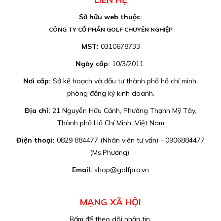
Sở hữu web thuộc:
CÔNG TY CỔ PHẦN GOLF CHUYÊN NGHIỆP
MST:
0310678733
Ngày cấp:
10/3/2011
Nơi cấp:
Sở kế hoạch và đầu tư thành phố hồ chí minh,
phòng đăng ký kinh doanh.
Địa chỉ:
21 Nguyễn Hữu Cảnh, Phường Thạnh Mỹ Tây,
Thành phố Hồ Chí Minh, Việt Nam
Điện thoại:
0829 884477 (Nhân viên tư vấn) - 0906884477
(Ms.Phương)
Email:
shop@golfpro.vn
MẠNG XÃ HỘI
Bấm để theo dõi nhận tin.