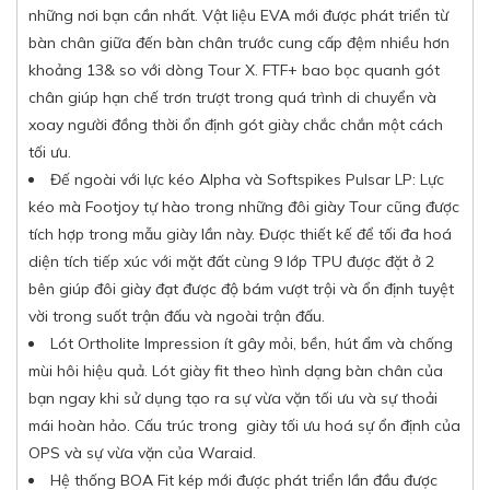
những nơi bạn cần nhất. Vật liệu EVA mới được phát triển từ
bàn chân giữa đến bàn chân trước cung cấp đệm nhiều hơn
khoảng 13& so với dòng Tour X. FTF+ bao bọc quanh gót
chân giúp hạn chế trơn trượt trong quá trình di chuyển và
xoay người đồng thời ổn định gót giày chắc chắn một cách
tối ưu.
Đế ngoài với lực kéo Alpha và Softspikes Pulsar LP: Lực
kéo mà Footjoy tự hào trong những đôi giày Tour cũng được
tích hợp trong mẫu giày lần này. Được thiết kế để tối đa hoá
diện tích tiếp xúc với mặt đất cùng 9 lớp TPU được đặt ở 2
bên giúp đôi giày đạt được độ bám vượt trội và ổn định tuyệt
vời trong suốt trận đấu và ngoài trận đấu.
Lót Ortholite Impression ít gây mỏi, bền, hút ẩm và chống
mùi hôi hiệu quả. Lót giày fit theo hình dạng bàn chân của
bạn ngay khi sử dụng tạo ra sự vừa vặn tối ưu và sự thoải
mái hoàn hảo. Cấu trúc trong giày tối ưu hoá sự ổn định của
OPS và sự vừa vặn của Waraid.
Hệ thống BOA Fit kép mới được phát triển lần đầu được