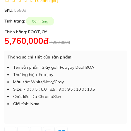
( 0 đánh giá )
SKU:
55508
Tình trạng:
Còn hàng
Chính hãng:
FOOTJOY
5,760,000đ
7,200,000đ
Thông số chi tiết của sản phẩm:
Tên sản phẩm: Giày golf Footjoy Dual BOA
Thương hiệu: Footjoy
Màu sắc: White/Navy/Gray
Size: 7.0 ; 7.5 ; 8.0 ; 8.5 ; 9.0 ; 9.5 ; 10.0 ; 10.5
Chất liệu: Da ChromoSkin
Giới tính: Nam