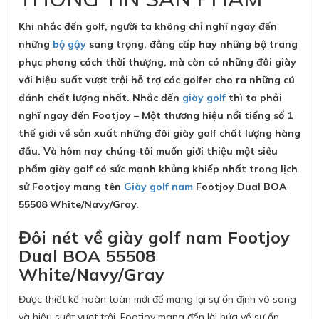
Khi nhắc đến golf, người ta không chỉ nghĩ ngay đến
những
bộ gậy
sang trọng, đẳng cấp hay những bộ trang
phục phong cách thời thượng, mà còn có những đôi giày
với hiệu suất vượt trội hỗ trợ các golfer cho ra những cú
đánh chất lượng nhất. Nhắc đến
giày golf
thì ta phải
nghĩ ngay đến Footjoy – Một thương hiệu nổi tiếng số 1
thế giới về sản xuất những đôi giày golf chất lượng hàng
đầu. Và hôm nay chúng tôi muốn giới thiệu một siêu
phẩm giày golf có sức mạnh khủng khiếp nhất trong lịch
sử Footjoy mang tên
Giày golf nam
Footjoy Dual BOA
55508 White/Navy/Gray.
Đôi nét về giày golf nam Footjoy
Dual BOA 55508
White/Navy/Gray
Được thiết kế hoàn toàn mới để mang lại sự ổn định vô song
và hiệu suất vượt trội. Footjoy mang đến lời hứa về sự ổn