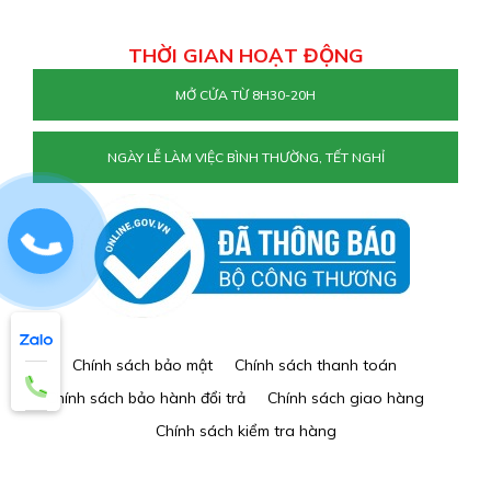
THỜI GIAN HOẠT ĐỘNG
MỞ CỬA TỪ 8H30-20H
NGÀY LỄ LÀM VIỆC BÌNH THƯỜNG, TẾT NGHỈ
0829884477
Chính sách bảo mật
Chính sách thanh toán
Chính sách bảo hành đổi trả
Chính sách giao hàng
Chính sách kiểm tra hàng