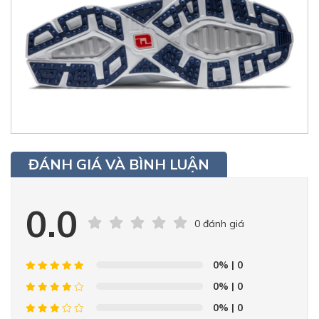
ĐÁNH GIÁ VÀ BÌNH LUẬN
0.0
0 đánh giá
0%
| 0
0%
| 0
0%
| 0