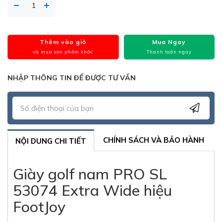
Thêm vào giỏ
Mua Ngay
và mua sản phẩm khác
Thanh toán ngay
NHẬP THÔNG TIN ĐỂ ĐƯỢC TƯ VẤN
CHÍNH SÁCH VÀ BẢO HÀNH
NỘI DUNG CHI TIẾT
Giày golf nam PRO SL
53074 Extra Wide hiệu
FootJoy