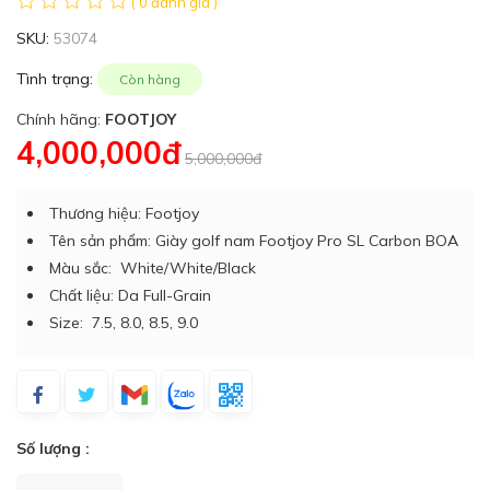
( 0 đánh giá )
SKU:
53074
Tình trạng:
Còn hàng
Chính hãng:
FOOTJOY
4,000,000đ
5,000,000đ
Thương hiệu: Footjoy
Tên sản phẩm: Giày golf nam Footjoy Pro SL Carbon BOA
Màu sắc: White/White/Black
Chất liệu: Da Full-Grain
Size: 7.5, 8.0, 8.5, 9.0
Số lượng :