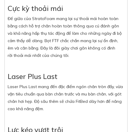
Cực kỳ thoải mái
Đế giữa của StratoFoam mang lại sự thoải mái hoàn toàn
bằng cách hỗ trợ chân hoàn toàn thông qua cú đánh gôn
và khả năng hấp thụ tác động để làm cho những ngày đi bộ
cảm thấy dễ dàng. Bọt FTF chắc chắn mang lại sự ổn định,
êm và cân bằng. Đây là đôi giày chơi gôn không có đinh
rời thoải mái nhất của chúng tôi.
Laser Plus Last
Laser Plus Last mang đến đặc điểm ngón chân tròn đầy, vừa
vặn tiêu chuẩn qua bàn chân trước và mu bàn chân, với gót
chân hơi hẹp. Độ sâu thêm sẽ chứa FitBed dày hơn để nâng
cao khả năng đệm.
Lực kéo vượt trội