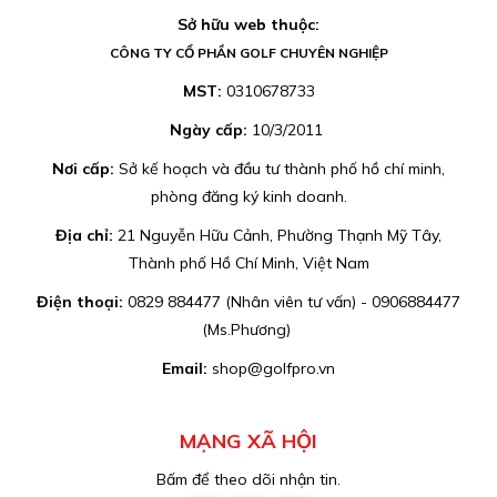
Sở hữu web thuộc:
CÔNG TY CỔ PHẦN GOLF CHUYÊN NGHIỆP
MST:
0310678733
Ngày cấp:
10/3/2011
Nơi cấp:
Sở kế hoạch và đầu tư thành phố hồ chí minh,
phòng đăng ký kinh doanh.
Địa chỉ:
21 Nguyễn Hữu Cảnh, Phường Thạnh Mỹ Tây,
Thành phố Hồ Chí Minh, Việt Nam
Điện thoại:
0829 884477 (Nhân viên tư vấn) - 0906884477
(Ms.Phương)
Email:
shop@golfpro.vn
MẠNG XÃ HỘI
Bấm để theo dõi nhận tin.