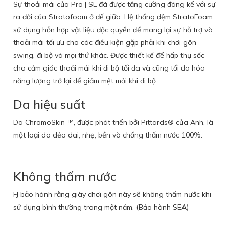
Sự thoải mái của Pro | SL đã được tăng cường đáng kể với sự
ra đời của Stratofoam ở đế giữa. Hệ thống đệm StratoFoam
sử dụng hỗn hợp vật liệu độc quyền để mang lại sự hỗ trợ và
thoải mái tối ưu cho các điều kiện gặp phải khi chơi gôn -
swing, đi bộ và mọi thứ khác. Được thiết kế để hấp thụ sốc
cho cảm giác thoải mái khi đi bộ tối đa và cũng tối đa hóa
năng lượng trở lại để giảm mệt mỏi khi đi bộ.
Da hiệu suất
Da ChromoSkin ™, được phát triển bởi Pittards® của Anh, là
một loại da dẻo dai, nhẹ, bền và chống thấm nước 100%.
Không thấm nước
FJ bảo hành rằng giày chơi gôn này sẽ không thấm nước khi
sử dụng bình thường trong một năm. (Bảo hành SEA)