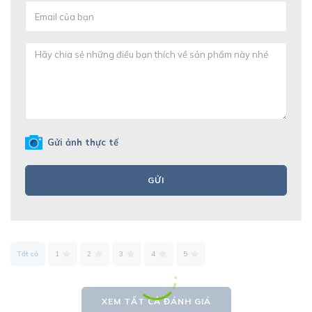
Gửi ảnh thực tế
GỬI
Tất cả
1
2
3
4
5
XEM TẤT CẢ ĐÁNH GIÁ