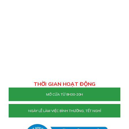
THỜI GIAN HOẠT ĐỘNG
MỞ CỬA TỪ 8H30-20H
NGÀY LỄ LÀM VIỆC BÌNH THƯỜNG, TẾT NGHỈ