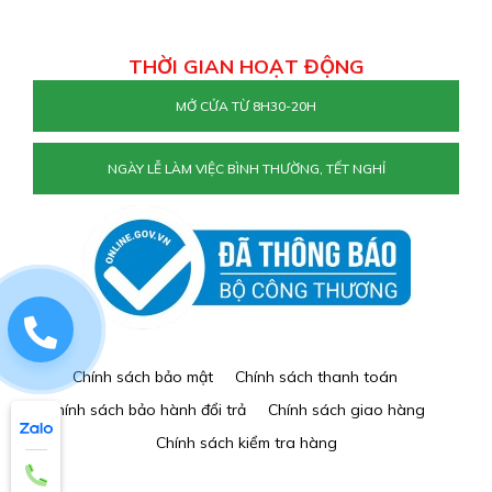
THỜI GIAN HOẠT ĐỘNG
MỞ CỬA TỪ 8H30-20H
NGÀY LỄ LÀM VIỆC BÌNH THƯỜNG, TẾT NGHỈ
0829884477
Chính sách bảo mật
Chính sách thanh toán
Chính sách bảo hành đổi trả
Chính sách giao hàng
Chính sách kiểm tra hàng