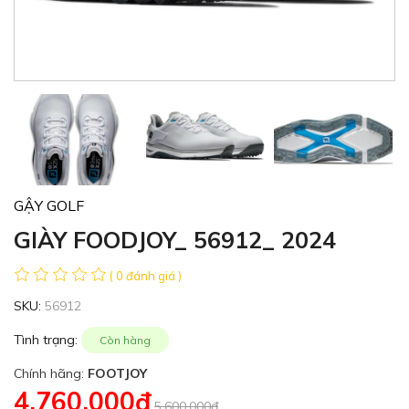
GẬY GOLF
GIÀY FOODJOY_ 56912_ 2024
( 0 đánh giá )
SKU:
56912
Tình trạng:
Còn hàng
Chính hãng:
FOOTJOY
4,760,000đ
5,600,000đ