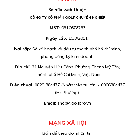
Sở hữu web thuộc:
CÔNG TY CỔ PHẦN GOLF CHUYÊN NGHIỆP
MST:
0310678733
Ngày cấp:
10/3/2011
Nơi cấp:
Sở kế hoạch và đầu tư thành phố hồ chí minh,
phòng đăng ký kinh doanh.
Địa chỉ:
21 Nguyễn Hữu Cảnh, Phường Thạnh Mỹ Tây,
Thành phố Hồ Chí Minh, Việt Nam
Điện thoại:
0829 884477 (Nhân viên tư vấn) - 0906884477
(Ms.Phương)
Email:
shop@golfpro.vn
MẠNG XÃ HỘI
Bấm để theo dõi nhận tin.