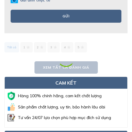
Gửi ảnh thực tế
GỬI
Tất cả
1
2
3
4
5
XEM TẤT CẢ ĐÁNH GIÁ
CAM KẾT
Hàng 100% chính hãng, cam kết chất lượng
Sản phẩm chất lượng, uy tín, bảo hành lâu dài
Tư vấn 24/07 lựa chọn phù hợp mục đích sử dụng