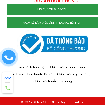
THỜI GIAN HOẠT ĐỘNG
MỞ CỬA TỪ 8H30-20H
NGÀY LỄ LÀM VIỆC BÌNH THƯỜNG, TẾT NGHỈ
0829884477
Chính sách bảo mật
Chính sách thanh toán
Chính sách bảo hành đổi trả
Chính sách giao hàng
Chính sách kiểm tra hàng
© 2026 DỤNG CỤ GOLF - Duy trì triviet.net