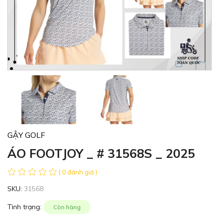
GẬY GOLF
ÁO FOOTJOY _ # 31568S _ 2025
( 0 đánh giá )
SKU:
31568
Tình trạng:
Còn hàng