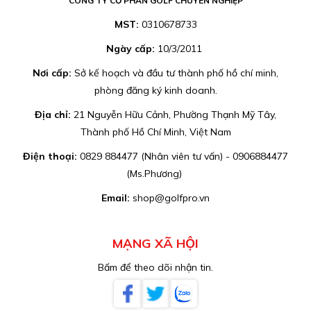
CÔNG TY CỔ PHẦN GOLF CHUYÊN NGHIỆP
MST:
0310678733
Ngày cấp:
10/3/2011
Nơi cấp:
Sở kế hoạch và đầu tư thành phố hồ chí minh,
phòng đăng ký kinh doanh.
Địa chỉ:
21 Nguyễn Hữu Cảnh, Phường Thạnh Mỹ Tây,
Thành phố Hồ Chí Minh, Việt Nam
Điện thoại:
0829 884477 (Nhân viên tư vấn) - 0906884477
(Ms.Phương)
Email:
shop@golfpro.vn
MẠNG XÃ HỘI
Bấm để theo dõi nhận tin.