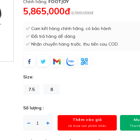
Chính hãng:
FOOTJOY
5,865,000đ
6,900,000đ
✅ Cam kết hàng chính hãng, có bảo hành
✅ Đổi trả hàng dễ dàng
✅ Nhận chuyển hàng trước, thu tiền sau COD.
Size:
7.5
8
Số lượng :
Thêm vào giỏ
Mu
và mua sản phẩm khác
Thanh