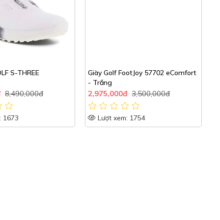
LF S-THREE
Giày Golf FootJoy 57702 eComfort
G
- Trắng
đ
8,490,000đ
2,975,000đ
3,500,000đ
5
: 1673
Lượt xem: 1754