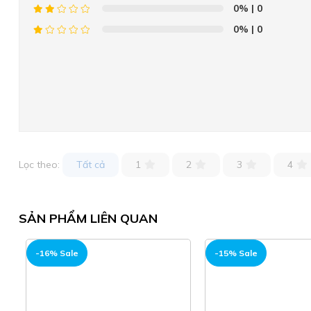
0%
| 0
0%
| 0
Lọc theo:
Tất cả
1
2
3
4
SẢN PHẨM LIÊN QUAN
-16% Sale
-15% Sale