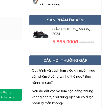
đích sử dụng
SẢN PHẨM ĐÃ XEM
GIÀY FOODJOY_ 56905_
2024
5,865,000đ
6,900,000đ
CÂU HỎI THƯỜNG GẶP
Quy trình và cách làm việc khi muốn mua
sản phẩm ở công ty như thế nào? Bảo
hành ra sao?
Nếu đã đặt cọc và làm hợp đồng nhưng
a Ngay
không tiếp tục sử dụng dịch vụ có được
 toán ngay
hoàn lại tiền không?