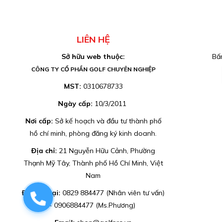
LIÊN HỆ
Sở hữu web thuộc:
Bấm
CÔNG TY CỔ PHẦN GOLF CHUYÊN NGHIỆP
MST:
0310678733
Ngày cấp:
10/3/2011
Nơi cấp:
Sở kế hoạch và đầu tư thành phố
hồ chí minh, phòng đăng ký kinh doanh.
Địa chỉ:
21 Nguyễn Hữu Cảnh, Phường
Thạnh Mỹ Tây, Thành phố Hồ Chí Minh, Việt
Nam
Điện thoại:
0829 884477 (Nhân viên tư vấn)
0829884477
- 0906884477 (Ms.Phương)