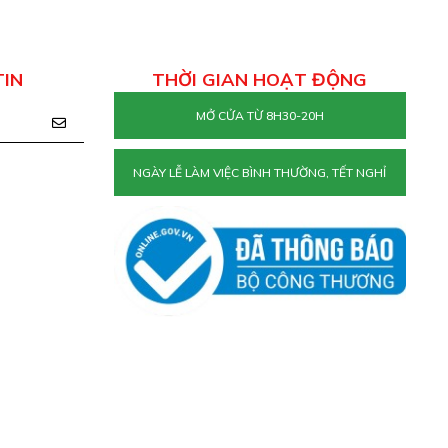
TIN
THỜI GIAN HOẠT ĐỘNG
MỞ CỬA TỪ 8H30-20H
NGÀY LỄ LÀM VIỆC BÌNH THƯỜNG, TẾT NGHỈ