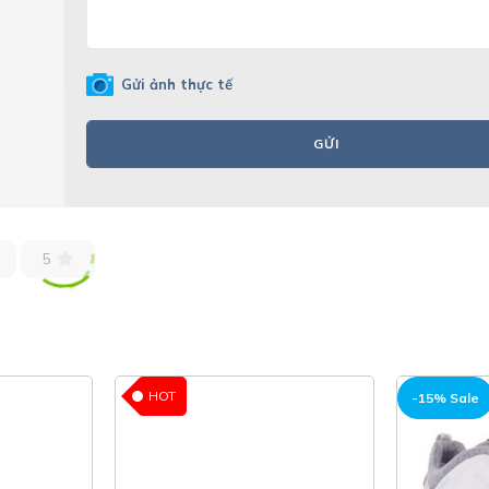
Gửi ảnh thực tế
GỬI
5
HOT
-15% Sale