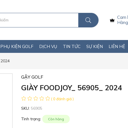
Cam 
Hàng 
PHỤ KIỆN GOLF
DỊCH VỤ
TIN TỨC
SỰ KIỆN
LIÊN HỆ
 2024
GẬY GOLF
GIÀY FOODJOY_ 56905_ 2024
( 0 đánh giá )
SKU:
56905
Tình trạng:
Còn hàng