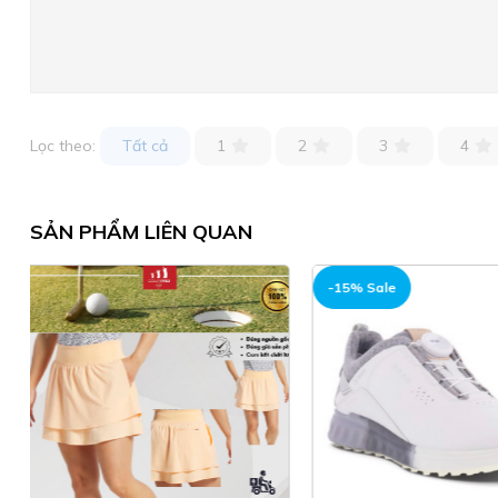
Lọc theo:
Tất cả
1
2
3
4
SẢN PHẨM LIÊN QUAN
-15% Sale
-15% Sale