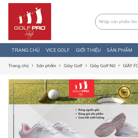
TRANG CHỦ
VICE GOLF
GIỚI THIỆU
SẢN PHẨM
Trang chủ
Sản phẩm
Giày Golf
Giày Golf Nữ
GIÀY F