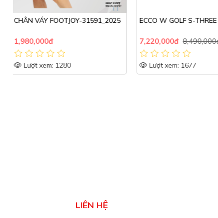
5
ECCO W GOLF S-THREE
Giày golf Hazzys
7,220,000đ
8,490,000đ
5,530,000đ
6,500,0
Lượt xem: 1677
Lượt xem: 2574
LIÊN HỆ