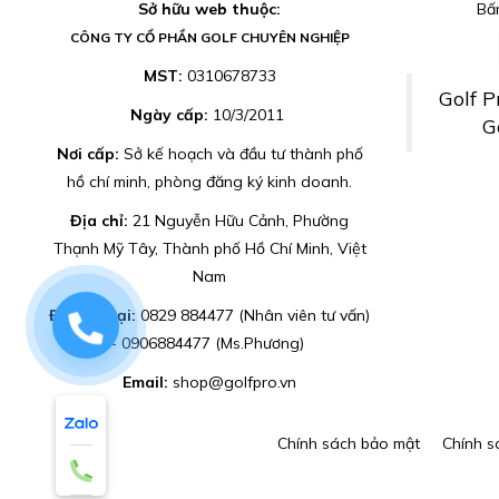
Sở hữu web thuộc:
Bấm
CÔNG TY CỔ PHẦN GOLF CHUYÊN NGHIỆP
MST:
0310678733
Golf P
Ngày cấp:
10/3/2011
G
Nơi cấp:
Sở kế hoạch và đầu tư thành phố
hồ chí minh, phòng đăng ký kinh doanh.
Địa chỉ:
21 Nguyễn Hữu Cảnh, Phường
Thạnh Mỹ Tây, Thành phố Hồ Chí Minh, Việt
Nam
Điện thoại:
0829 884477 (Nhân viên tư vấn)
0829884477
- 0906884477 (Ms.Phương)
Email:
shop@golfpro.vn
Chính sách bảo mật
Chính s