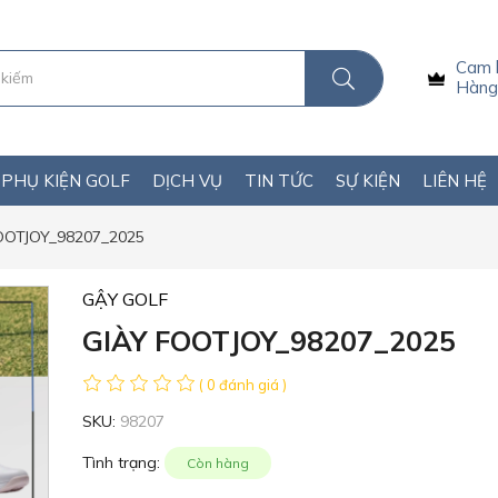
Cam 
Hàng 
PHỤ KIỆN GOLF
DỊCH VỤ
TIN TỨC
SỰ KIỆN
LIÊN HỆ
OOTJOY_98207_2025
GẬY GOLF
GIÀY FOOTJOY_98207_2025
( 0 đánh giá )
SKU:
98207
Tình trạng:
Còn hàng