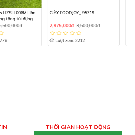
OY_ 95719
Giày nữ Hazzys HZSH 005L Hàn
G
Quốc chính hãng tặng túi đựng
đ
3,500,000đ
4,675,000đ
5,500,000đ
5
: 2212
Lượt xem: 1786
TIN
THỜI GIAN HOẠT ĐỘNG