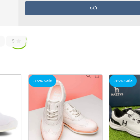
GỬI
5
-15% Sale
-15% Sale