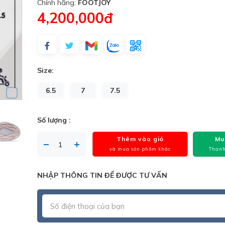
Chính hãng:
FOOTJOY
4,200,000đ
Size:
6.5
7
7.5
Số lượng :
Thêm vào giỏ
Mu
và mua sản phẩm khác
Thanh
NHẬP THÔNG TIN ĐỂ ĐƯỢC TƯ VẤN