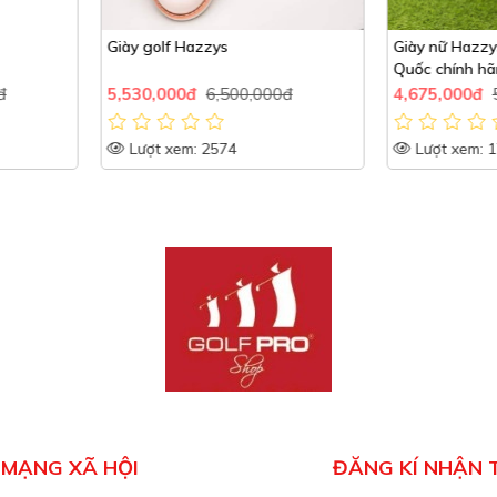
Giày nữ Hazzys HZSH 006M Hàn
GIÀY FOODJ
Quốc chính hãng tặng túi đựng
00đ
4,675,000đ
5,500,000đ
2,975,000
Lượt xem: 1778
Lượt xem
MẠNG XÃ HỘI
ĐĂNG KÍ NHẬN 